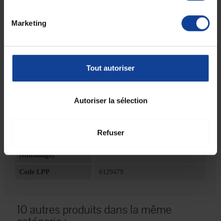
Pour une adhérence renforcée et un maintien optimal.
Marketing
Fiche technique
Tout autoriser
Fiche technique
Autoriser la sélection
Unité de
30
consommation
nombre
Refuser
Unité de
Boîte(s)
consommation type
(emballage)
Code LPP
6129479
10 autres produits dans la même