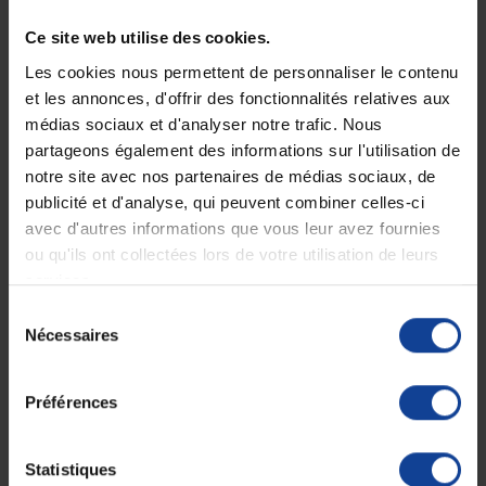
Urimed® Vision - Étui pénien auto-adhésif 100
% silicone
Ce site web utilise des cookies.
Une solution adaptée à l'incontinence masculine
Les cookies nous permettent de personnaliser le contenu
L'
Urimed® Vision
est un étui pénien auto-adhésif 100 % en silicone,
et les annonces, d'offrir des fonctionnalités relatives aux
conçu pour la prise en charge de l'incontinence urinaire masculine de
médias sociaux et d'analyser notre trafic. Nous
l'adulte. Ce dispositif médical se connecte à une poche de recueil des
urines pour un drainage efficace et sécurisé.
partageons également des informations sur l'utilisation de
notre site avec nos partenaires de médias sociaux, de
Caractéristiques principales :
publicité et d'analyse, qui peuvent combiner celles-ci
100 % silicone :
Minimisation des risques d’allergies, idéal
avec d'autres informations que vous leur avez fournies
pour les patients sensibles au latex.
Transparence intégrale :
Permet une surveillance facile de
ou qu'ils ont collectées lors de votre utilisation de leurs
l’état cutané, y compris sur la partie adhésive.
services.
Respirabilité :
Le silicone laisse perspirer la peau, réduisant
ainsi les risques de macération et d’irritation.
Sélection
Collerette anti-torsion :
Facilite l’écoulement des urines et
Nécessaires
du
évite leur stagnation au niveau du méat urinaire.
consentement
Préférences
Urimed® Vision Ultra :
Corps d’étui : 7,5 cm
Statistiques
Bande adhésive intégrée : 7,5 cm