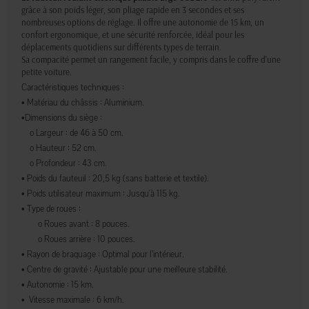
grâce à son poids léger, son pliage rapide en 3 secondes et ses
nombreuses options de réglage. Il offre une autonomie de 15 km, un
confort ergonomique, et une sécurité renforcée, idéal pour les
déplacements quotidiens sur différents types de terrain.
Sa compacité permet un rangement facile, y compris dans le coffre d'une
petite voiture.
Caractéristiques techniques :
• Matériau du châssis :
Aluminium.
•Dimensions du siège :
o
Largeur :
de 46 à 50 cm.
o
Hauteur :
52 cm.
o
Profondeur :
43 cm.
•
Poids du fauteuil :
20,5 kg (sans batterie et textile).
• Poids utilisateur maximum : Jusqu'à 115 kg.
• Type de roues :
o Roues avant :
8 pouces.
o Roues arrière :
10 pouces.
• Rayon de braquage :
Optimal pour l’intérieur.
• Centre de gravité :
Ajustable pour une meilleure stabilité.
• Autonomie :
15 km.
• Vitesse maximale :
6 km/h.