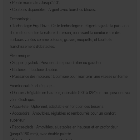
• Pente maximale :
Jusqu'à 10°.
• Couleurs disponibles :
Argent avec fourches bleues.
Technologie :
• Technologie ErgoDrive :
Cette technologie intelligente ajuste la puissance
des moteurs selon la nature du terrain, optimisant la conduite sur des
surfaces variées comme pelouse, gravier, moquette, et facilite le
franchissement d’obstacles.
Électronique :
• Support joystick :
Positionnable pour droitier ou gaucher.
• Batteries :
1 batterie de série.
• Puissance des moteurs :
Optimisée pour maintenir une vitesse uniforme.
Fonctionnalités et réglages :
• Dossier :
Réglable en hauteur, inclinable (90° à 125°) en trois positions via
vérin électrique.
• Appui-tête :
Optionnel, adaptable en fonction des besoins.
• Accoudoirs :
Amovibles, réglables et rembourrés pour un confort
supérieur.
• Repose-pieds :
Amovibles, ajustables en hauteur et en profondeur
(jusqu'à 180 mm), avec double palette.