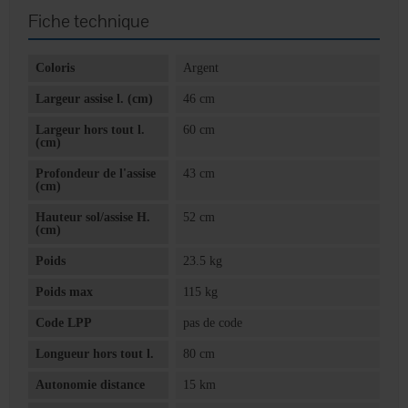
Fiche technique
Coloris
Argent
Largeur assise l. (cm)
46 cm
Largeur hors tout l.
60 cm
(cm)
Profondeur de l'assise
43 cm
(cm)
Hauteur sol/assise H.
52 cm
(cm)
Poids
23.5 kg
Poids max
115 kg
Code LPP
pas de code
Longueur hors tout l.
80 cm
Autonomie distance
15 km