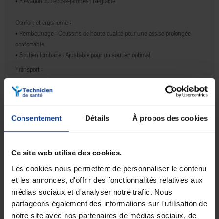
• Élévation du repose-jambes :
Réglable.
Confort et ergonomie :
• Rembourrage :
Coussins de haute qualité pour une assise prolongée
confortable.
• Soutien lombaire :
Ajustable pour un soutien optimal.
Transport :
• Pliable :
en 3 secondes.
• Démontable :
Repose-pieds amovibles.
• Crash test :
Certifié pour la sécurité en cas d’impact.
• Compatible
avec les transports aériens.
Consentement
Détails
À propos des cookies
Accessoires inclus :
• Compatible
avec plusieurs accessoires personnalisables (porte-bagage,
support smartphone, etc.)
Ce site web utilise des cookies.
En option :
Les cookies nous permettent de personnaliser le contenu
•
Appui tête.
et les annonces, d'offrir des fonctionnalités relatives aux
•
Ceinture de maintien.
médias sociaux et d'analyser notre trafic. Nous
Sécurité :
partageons également des informations sur l'utilisation de
• Freins de sécurité : Positionnés sur les roues arrière pour une utilisation
notre site avec nos partenaires de médias sociaux, de
facile