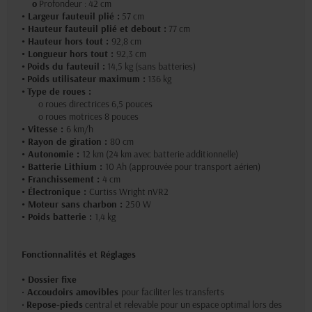
o
Profondeur : 42 cm
• Largeur fauteuil plié :
57 cm
• Hauteur fauteuil plié et debout :
77 cm
•
Hauteur hors tout :
92,8 cm
•
Longueur hors tout :
92,3 cm
•
Poids du fauteuil :
14,5 kg (sans batteries)
•
Poids utilisateur maximum :
136 kg
•
Type de roues :
o roues directrices 6,5 pouces
o roues motrices 8 pouces
• Vitesse :
6 km/h
• Rayon de giration :
80 cm
• Autonomie :
12 km (24 km avec batterie additionnelle)
• Batterie Lithium :
10 Ah (approuvée pour transport aérien)
• Franchissement :
4 cm
• Électronique :
Curtiss Wright nVR2
• Moteur sans charbon :
250 W
• Poids batterie :
1,4 kg
Fonctionnalités et Réglages
• Dossier fixe
•
Accoudoirs amovibles
pour faciliter les transferts
•
Repose-pieds
central et relevable pour un espace optimal lors des