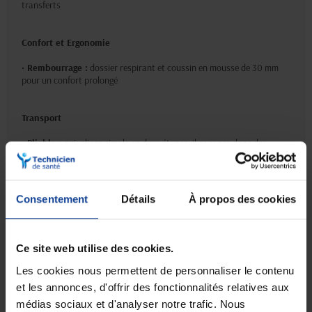
transferts
Confort et Ergonomie
•
Rembourrage :
dossier respirant et coussin en mousse de 30 mm
pour un confort prolongé
Transport
•
Pliable :
oui, pliage simple en deux étapes, il se range dans des
espaces exigus
•
Démontable :
roues amovibles
Consentement
Détails
À propos des cookies
Accessoires
• Poche de rangement
• Coussins supplémentaires
Ce site web utilise des cookies.
• Outils de maintenance
Les cookies nous permettent de personnaliser le contenu
et les annonces, d'offrir des fonctionnalités relatives aux
Sécurité
médias sociaux et d'analyser notre trafic. Nous