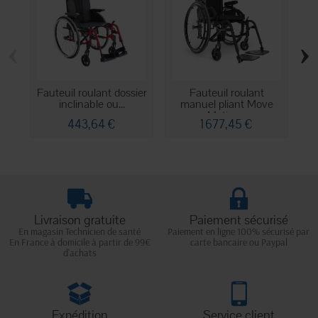
‹
›
Fauteuil roulant dossier
Fauteuil roulant
inclinable ou...
manuel pliant Move
ma
Motion...
443,64 €
1 677,45 €
Livraison gratuite
Paiement sécurisé
En magasin Technicien de santé
Paiement en ligne 100% sécurisé par
En France à domicile à partir de 99€
carte bancaire ou Paypal
d'achats
Expédition
Service client