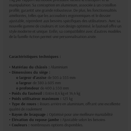
manipulation. Sa conception en aluminium, associée à un croisillon
profilé, garantit une grande robustesse. De plus, les fonctionnalités
améliorées, telles que les accoudoirs ergonomiques et le dossier
ajustable, répondent aux besoins spécifiques des utilisateurs. Avec sa
nouvelle gamme de couleurs et son design optimisé, le fauteuil offre un
style moderne et unique. Enfin, sa compatibilité avec d'autres modèles
de la famille Action permet une personnalisation aisée.
Caractéristiques techniques :
• Matériau du châssis :
Aluminium
• Dimensions du siège :
o largeur d’assise
de 505 à 555 mm
o largeur
de 380 à 605 mm
o profondeur
de 400 à 550 mm
• Poids du fauteuil :
Entre 8,4 kg et 14,4 kg
• Poids utilisateur maximum :
125 kg
• Type de roues :
Roues arrière en aluminium, offrant une excellente
qualité de roulement
• Rayon de braquage :
Optimisé pour une meilleure maniabilité
• Élévation du repose-jambe :
Ajustable selon les besoins
• Couleurs :
nombreuses options disponibles.