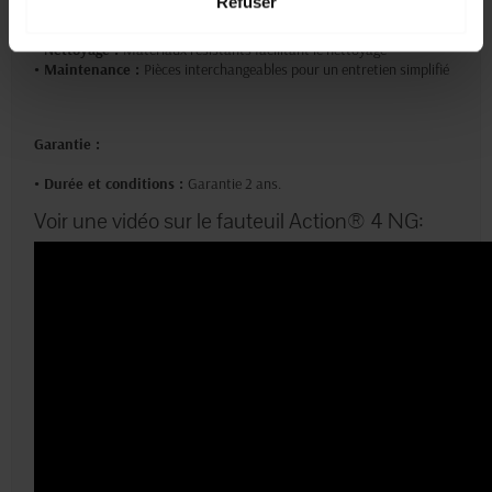
Refuser
Entretien :
• Nettoyage :
Matériaux résistants facilitant le nettoyage
• Maintenance :
Pièces interchangeables pour un entretien simplifié
Garantie :
• Durée et conditions :
Garantie 2 ans.
Voir une vidéo sur le fauteuil Action® 4 NG: