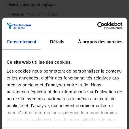
Fonctionnalités et réglages :
• Dossier :
Pliant à mi-hauteur.
• Accoudoirs :
Relevables et amovibles avec un système de
verrouillage facile à utiliser
• Repose-pieds :
Ajustables et amovibles pour un confort accru
Consentement
Détails
À propos des cookies
Confort et ergonomie :
• Rembourrage :
Coussins confortables, adaptés pour un soutien
Ce site web utilise des cookies.
optimal
• Soutien lombaire :
Réglable en hauteur pour un meilleur
Les cookies nous permettent de personnaliser le contenu
positionnement
et les annonces, d'offrir des fonctionnalités relatives aux
médias sociaux et d'analyser notre trafic. Nous
partageons également des informations sur l'utilisation de
Transport :
notre site avec nos partenaires de médias sociaux, de
• Pliable,
facilitant le rangement et le transport
publicité et d'analyse, qui peuvent combiner celles-ci
• Démontable :
Composants amovibles, y compris les roues
avec d'autres informations que vous leur avez fournies
ou qu'ils ont collectées lors de votre utilisation de leurs
services.