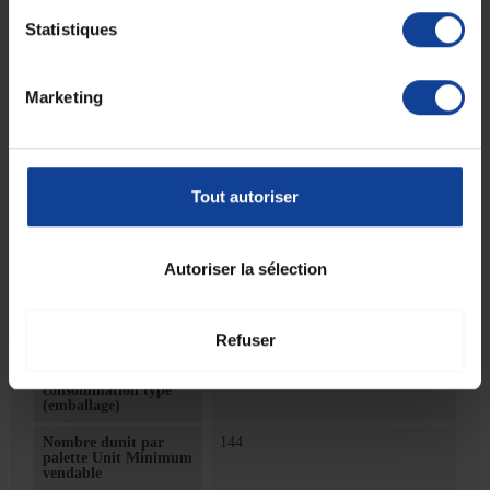
Fiche technique
Statistiques
Fiche technique
Marketing
Quantité de volume
250
Indique la quantité de
contenu dans le
contenant
Tout autoriser
Unité mesure de
millilitre(s)
volume (indique
l'unité de mesure
utilisée pour la
Autoriser la sélection
quantité de volume)
Unité de
1
consommation
nombre
Refuser
Unité de
Unité(s)
consommation type
(emballage)
Nombre dunit par
144
palette Unit Minimum
vendable