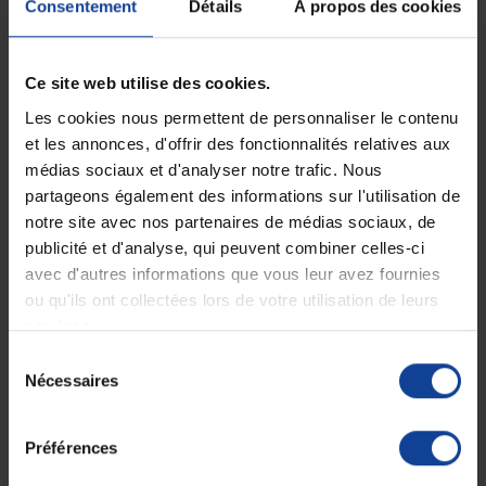
Consentement
Détails
À propos des cookies
Expédition
Service client
Ce site web utilise des cookies.
soignée et discrète
Lundi au jeudi : 9h à 12h30 - 13h30 à
18h
Les cookies nous permettent de personnaliser le contenu
Le vendredi jusqu'à 17h
et les annonces, d'offrir des fonctionnalités relatives aux
médias sociaux et d'analyser notre trafic. Nous
Description
partageons également des informations sur l'utilisation de
notre site avec nos partenaires de médias sociaux, de
Gel hypoallergénique, hydrosoluble, non irritant, non corrosif et non
publicité et d'analyse, qui peuvent combiner celles-ci
abrasif.
avec d'autres informations que vous leur avez fournies
Indication :
ou qu'ils ont collectées lors de votre utilisation de leurs
•
Diagnostic par échographie.
services.
Domaines :
•
Obstétrique.
Sélection
•
Cardiologie.
Nécessaires
du
Ce gel ne contient pas de :
consentement
•
Latex.
•
Phtalates CMR (catégorie 1A ou 1B).
Préférences
•
Substances d’origine animale ou biologique.
•
Bisphénol A.