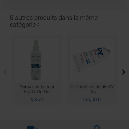
8 autres produits dans la même
catégorie :
‹
›
Spray conducteur
Gel lubrifiant stérile KY
Ge
E.C.G. Uni'Gel
- 5g
Neojelly...
4,85 €
155,30 €