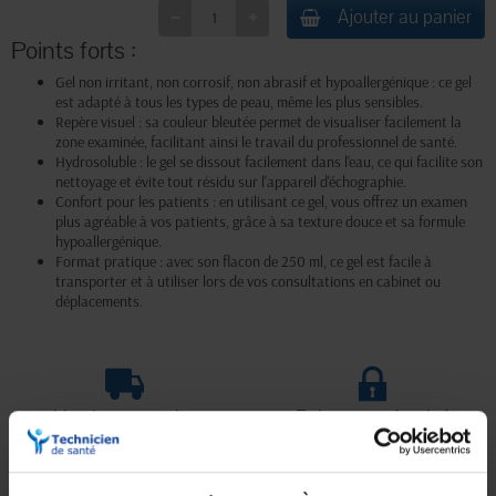
Ajouter au panier
Points forts :
Gel non irritant, non corrosif, non abrasif et hypoallergénique : ce gel
est adapté à tous les types de peau, même les plus sensibles.
Repère visuel : sa couleur bleutée permet de visualiser facilement la
zone examinée, facilitant ainsi le travail du professionnel de santé.
Hydrosoluble : le gel se dissout facilement dans l'eau, ce qui facilite son
nettoyage et évite tout résidu sur l'appareil d'échographie.
Confort pour les patients : en utilisant ce gel, vous offrez un examen
plus agréable à vos patients, grâce à sa texture douce et sa formule
hypoallergénique.
Format pratique : avec son flacon de 250 ml, ce gel est facile à
transporter et à utiliser lors de vos consultations en cabinet ou
déplacements.
Livraison gratuite
Paiement sécurisé
En magasin Technicien de santé
Paiement en ligne 100% sécurisé par
En France à domicile à partir de 99€
carte bancaire ou Paypal
d'achats