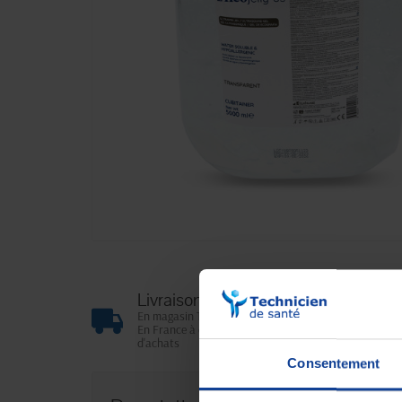
Livraison gratuite
En magasin Technicien de santé
En France à domicile à partir de 99€
d'achats
Consentement