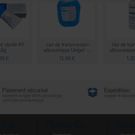
nt stérile KY -
Gel de transmission
Gel de tra
82g
ultrasonique Unigel -...
ultrasonique
00 €
13,90 €
1,3
Paiement sécurisé
Expédition
Paiement en ligne 100% sécurisé par
soignée et discrète
carte bancaire ou Paypal
ations
Nos produits
Notre 
s et retours
Promotions
Mentions