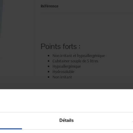
Référence
Points forts :
Non irritant et hypoallergénique
Cubitainer souple de 5 litres
Hypoallergénique
Hydrosoluble
Non irritant
Paiement sécurisé
Expédition
Paiement en ligne 100% sécurisé par
soignée et discrète
carte bancaire ou Paypal
Détails