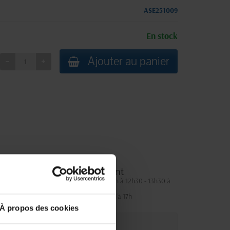
ASE251009
En stock
Ajouter au panier
Service client
Lundi au jeudi : 9h à 12h30 - 13h30 à
18h
Le vendredi jusqu'à 17h
À propos des cookies