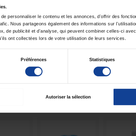
Fiche techni
ies.
e personnaliser le contenu et les annonces, d'offrir des fonctio
if et non abrasif.
Quantité de volu
Indique la quantit
rafic. Nous partageons également des informations sur l'utilisati
contenu dans le c
, de publicité et d'analyse, qui peuvent combiner celles-ci avec
Unité mesure de v
ils ont collectées lors de votre utilisation de leurs services.
(indique l'unité d
utilisée pour la qu
de volume)
Préférences
Statistiques
Unité de consomm
nombre
Unité de consomm
type (emballage)
Autoriser la sélection
autres produits dans la même catégori