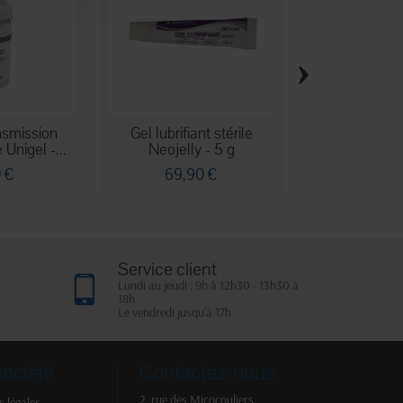
›
nsmission
Gel lubrifiant stérile
Spray conduct
 Unigel -...
Neojelly - 5 g
Uni'Gel Neoj
0 €
69,90 €
4,85 
Service client
Lundi au jeudi : 9h à 12h30 - 13h30 à
18h
Le vendredi jusqu'à 17h
société
Contactez-nous
2, rue des Micocouliers
 légales