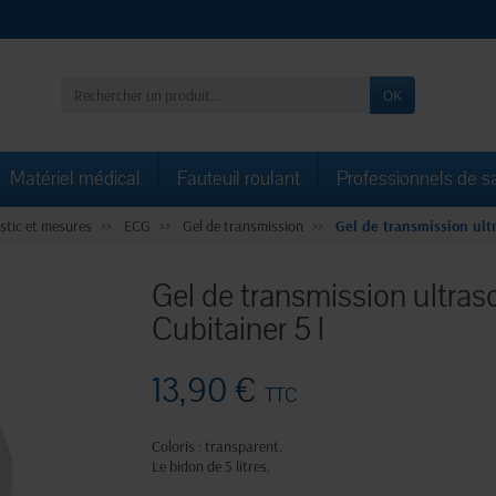
OK
Matériel médical
Fauteuil roulant
Professionnels de s
stic et mesures
ECG
Gel de transmission
Gel de transmission ult
Gel de transmission ultras
Cubitainer 5 l
13,90 €
TTC
Coloris : transparent.
Le bidon de 5 litres.