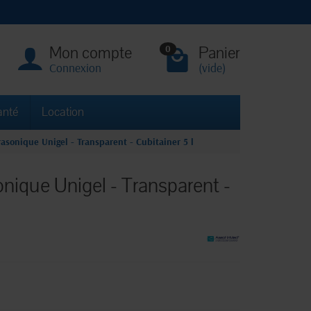
Mon compte
Panier
0
Connexion
(vide)
anté
Location
rasonique Unigel - Transparent - Cubitainer 5 l
onique Unigel - Transparent -