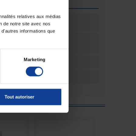
que
nnalités relatives aux médias
me
5000
é de
on de notre site avec nos
ontenant
 d'autres informations que
olume
millilitre(s)
e mesure
antité
Marketing
ation
1
ation
Unité(s)
Tout autoriser
e :