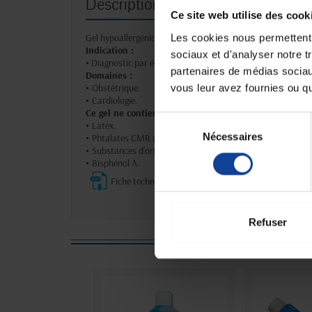
Description
Ce site web utilise des cook
Les cookies nous permettent d
Gel hypoallergénique, hydrosoluble, non irritant, non corros
Indication :
sociaux et d'analyser notre t
•
Diagnostic par échographie.
partenaires de médias sociaux
Domaines :
vous leur avez fournies ou qu'
•
Obstétrique.
•
Cardiologie.
Ce gel ne contient pas de :
Sélection
•
Latex.
Nécessaires
du
•
Phtalates CMR (catégorie 1A ou 1B).
•
Substances d’origine animale ou biologique.
consentement
•
Bisphénol A.
Fiche technique
Refuser
8 