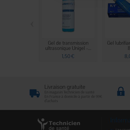
‹
Gel de transmission
Gel lubrifia
ultrasonique Unigel -...
1,50 €
8,
Livraison gratuite
En magasin Technicien de santé
En France à domicile à partir de 99€
d'achats
Inform
Livraison