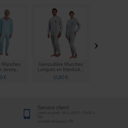
›
re Manches
Grenouillère Manches
Grenouillère
 Jersey...
Longues en Interlock...
Courtes en Int
0 €
51,80 €
49,90
Service client
Lundi au jeudi : 9h à 12h30 - 13h30 à
18h
Le vendredi jusqu'à 17h