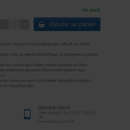
En stock
Ajouter au panier
naturel, respirant et hypoallergénique, offrant un confort
râce à leur grande facilité d'enfilage, ce qui permet un gain de
nt aux saisons plus froides comme l'automne ou l'hiver.
mbe empêche les personnes désorientées d'enlever leurs
nce.
 des soins sans avoir à totalement déshabiller le patient,
t être inconfortables.
Service client
Lundi au jeudi : 9h à 12h30 - 13h30 à
18h
Le vendredi jusqu'à 17h