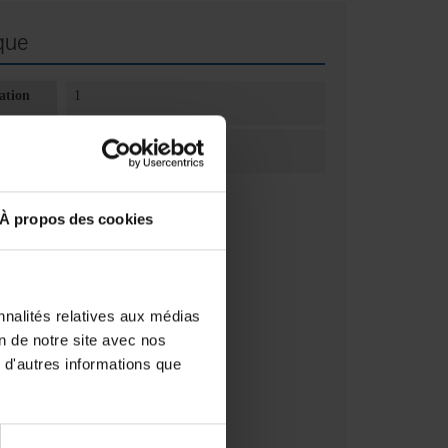
que
ation
1
ation
Unité(s)
À propos des cookies
nnalités relatives aux médias
on de notre site avec nos
 d'autres informations que