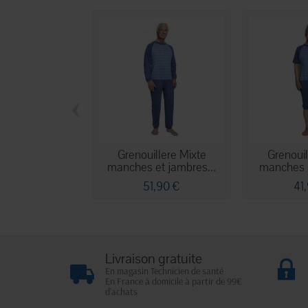
‹
Grenouillere Mixte
Grenouil
manches et jambres...
manches e
51,90 €
41
Livraison gratuite
En magasin Technicien de santé
En France à domicile à partir de 99€
d'achats