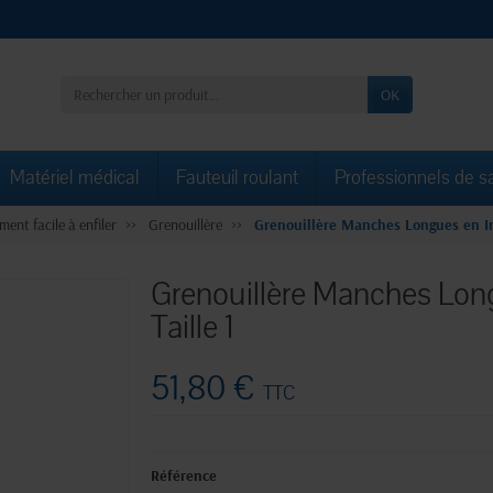
OK
Matériel médical
Fauteuil roulant
Professionnels de s
ment facile à enfiler
Grenouillère
Grenouillère Manches Longues en Int
Grenouillère Manches Long
Taille 1
51,80 €
TTC
Référence