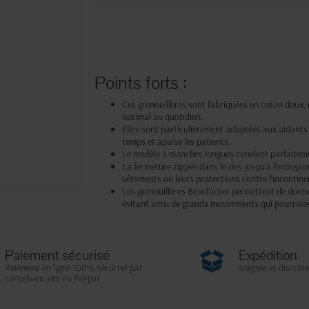
Points forts :
Ces grenouillères sont fabriquées en coton doux, 
optimal au quotidien.
Elles sont particulièrement adaptées aux aidants g
temps et apaise les patients.
Le modèle à manches longues convient parfaiteme
La fermeture zippée dans le dos jusqu'à l'entreja
vêtements ou leurs protections contre l'incontine
Les grenouillères Benefactor permettent de donner
évitant ainsi de grands mouvements qui pourraien
Paiement sécurisé
Expédition
Paiement en ligne 100% sécurisé par
soignée et discrète
carte bancaire ou Paypal