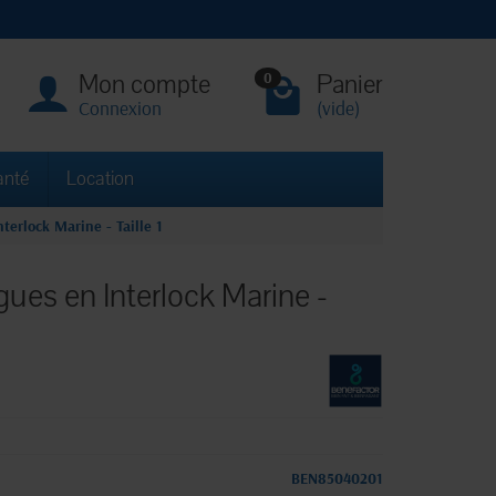
Mon compte
Panier
0
Connexion
(vide)
anté
Location
erlock Marine - Taille 1
ues en Interlock Marine -
BEN85040201