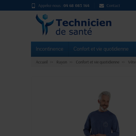
Appelez-nous :
04 68 083 164
Contact
Incontinence
Confort et vie quotidienne
Accueil
Rayon
Confort et vie quotidienne
Vête