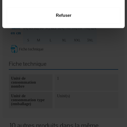
1
2
Tour de
poitrine
86/92
93/99
100/106
107/122
123/128
129/132
Refuser
en cm
Tour de
taille
84/89
90/96
97/103
104/110
111/117
118/124
en cm
S
M
L
XL
XXL
3XL
Fiche technique
Fiche technique
Unité de
1
consommation
nombre
Unité de
Unité(s)
consommation type
(emballage)
10 autres produits dans la même