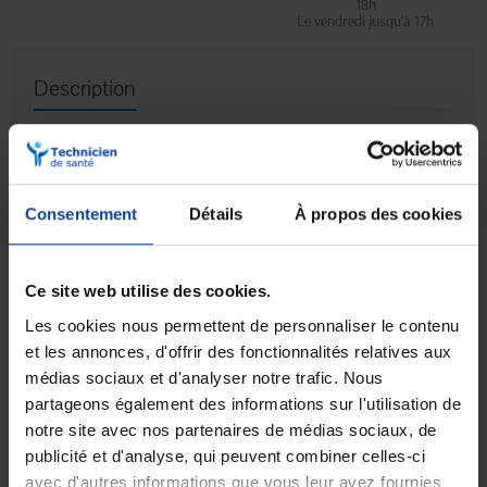
18h
Le vendredi jusqu'à 17h
Description
Les
grenouillères à manches longues Benefactor en
Interlock
sont fabriquées dans un
coton doux, naturel, respirant et
hypoallergénique
, pour un confort optimal au quotidien. Elles sont
particulièrement adaptées aux
aidants
grâce à leur grande facilité
Consentement
Détails
À propos des cookies
d'enfilage qui garantit un gain de temps et un apaisement conséquent.
Ce
modèle à manches longues
est parfait pendant les saisons où
les températures sont plus froides comme l'automne ou
Ce site web utilise des cookies.
l'hiver.
L'enfilage est très simple
: une fermeture zippée est située
dans le dos jusqu'à l'entrejambe. Cette fermeture empêche notamment
Les cookies nous permettent de personnaliser le contenu
aux personnes désorientées (
exemple : maladie d'Alzheimer
) d'enlever
leurs vêtements ou encore leurs protections contre l'incontinence.
et les annonces, d'offrir des fonctionnalités relatives aux
médias sociaux et d'analyser notre trafic. Nous
Pour les aidants, les grenouillères Benefactor apportent les
partageons également des informations sur l'utilisation de
bénéfices suivants :
notre site avec nos partenaires de médias sociaux, de
Les soins peuvent être donnés sans déshabiller totalement le
publicité et d'analyse, qui peuvent combiner celles-ci
patient
avec d'autres informations que vous leur avez fournies
Le patient n'a pas besoin d'effectuer de grands mouvements