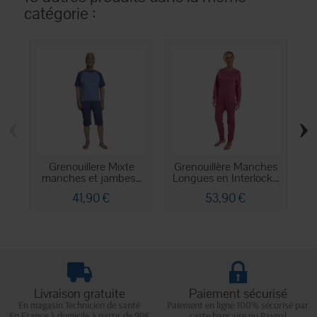
catégorie :
‹
›
Grenouillere Mixte
Grenouillère Manches
manches et jambes...
Longues en Interlock...
m
41,90 €
53,90 €
Livraison gratuite
Paiement sécurisé
En magasin Technicien de santé
Paiement en ligne 100% sécurisé par
En France à domicile à partir de 99€
carte bancaire ou Paypal