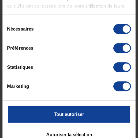
Limite les risques qu'un patient enlève ses protections contre
ou qu'ils ont collectées lors de votre utilisation de leurs
l'incontinence
services.
Gain de temps à l'habillage
Sélection
Ces grenouillères sont créées et designées à Toulouse par une
PME
Nécessaires
du
datant de 1905
. La qualité des tissus utilisés ainsi que la longévité de
ces grenouillères en font des produits de choix pour les personnes en
consentement
situation de dépendance.
Préférences
Caractéristiques des grenouillères
Benefactor manches longues
Statistiques
100% Coton peigné doux, naturel, respirant et
hypoallergénique
Grande résistance aux lavages
Entretien facile : lavable en machine à 90°C et séchable en
Marketing
machine également.
Fermeture éclair allant de l'entrejambe au haut du dos
Taille : 6
Couleur : Gris Chiné
Convient aux hommes et aux femmes
Tout autoriser
Correspondance des tailles
Taille
Taille
Autoriser la sélection
Taille 3
Taille 4
Taille 5
Taille 6