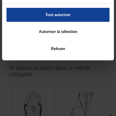
Fiche technique
Tout autoriser
Unité de
1
consommation
Autoriser la sélection
nombre
Unité de
Unité(s)
consommation type
(emballage)
Refuser
10 autres produits dans la même
catégorie :
‹
›