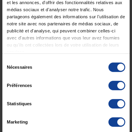
et les annonces, d'offrir des fonctionnalités relatives aux
médias sociaux et d'analyser notre trafic. Nous
Description
partageons également des informations sur l'utilisation de
notre site avec nos partenaires de médias sociaux, de
Nébuliseur à compression Microlife Neb
publicité et d'analyse, qui peuvent combiner celles-ci
200
avec d'autres informations que vous leur avez fournies
Nébuliseur à compression Microlife Neb 200
ou qu'ils ont collectées lors de votre utilisation de leurs
Traitement efficace pour le traitement des voies respiratoires
services.
supérieures et inférieures. Traitement rapide, nébuliseur ultra-rapide
pour des séances d’inhalation courtes. Facile à utiliser grâce à un
Sélection
bouton unique. Adapté pour toute la famille. Livré avec des masques
Nécessaires
du
pour adultes et enfants, un embout buccal, un masque nasal, 5 filtres
consentement
de rechange et une housse de transport.
Préférences
Dimensions : 103 x 160 x 140 mm.
Poids : 1306 g.
Vitesse de nébulisation : 0,40 ml/min.
Taille des particules : 3,1 μm (MMAD).
Statistiques
Cycle de fonctionnement : 30 min ON/ 30 min OFF.
Ce que vous achetez : un nébuliseur à compression
Marketing
Fiche technique