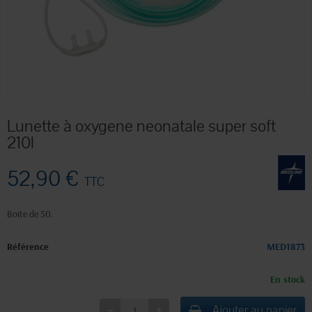
Lunette à oxygene neonatale super soft
210l
52,90 €
TTC
Boite de 50.
Référence
MED1873
En stock
Ajouter au panier