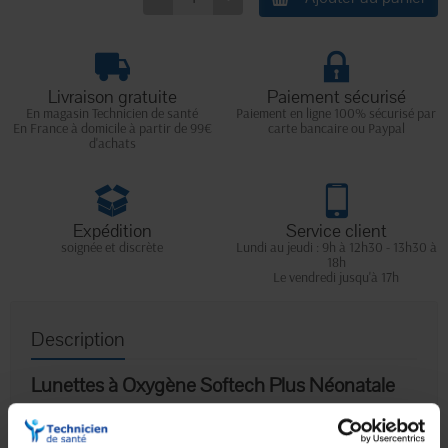
Livraison gratuite
Paiement sécurisé
En magasin Technicien de santé
Paiement en ligne 100% sécurisé par
En France à domicile à partir de 99€
carte bancaire ou Paypal
d'achats
Expédition
Service client
soignée et discrète
Lundi au jeudi : 9h à 12h30 - 13h30 à
18h
Le vendredi jusqu'à 17h
Description
Lunettes à Oxygène Softech Plus Néonatale
Les
lunettes à oxygène Softech Plus
sont conçues pour
l'administration d'oxygène avec un confort maximal, même en cas