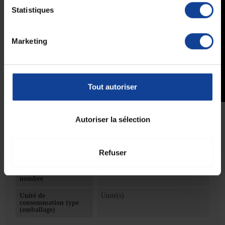
Statistiques
Marketing
Tout autoriser
Fiche technique
Autoriser la sélection
Fiche technique
Refuser
Unité de
1
consommation
nombre
Unité de
Unité(s)
consommation type
(emballage)