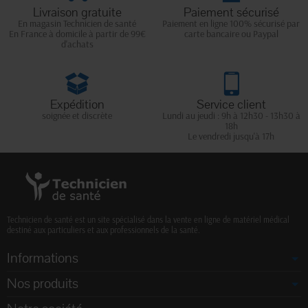
Livraison gratuite
Paiement sécurisé
En magasin Technicien de santé
Paiement en ligne 100% sécurisé par
En France à domicile à partir de 99€
carte bancaire ou Paypal
d'achats
Expédition
Service client
soignée et discrète
Lundi au jeudi : 9h à 12h30 - 13h30 à
18h
Le vendredi jusqu'à 17h
Technicien de santé est un site spécialisé dans la vente en ligne de matériel médical
destiné aux particuliers et aux professionnels de la santé.
Informations
Nos produits