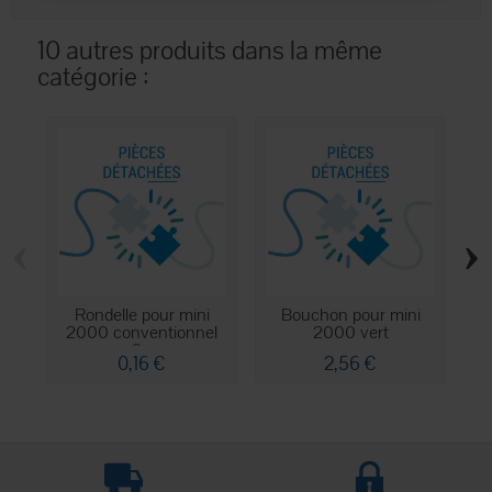
10 autres produits dans la même
catégorie :
‹
›
Rondelle pour mini
Bouchon pour mini
B
2000 conventionnel
2000 vert
3...
0,16 €
2,56 €