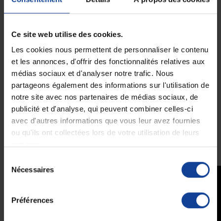
otoscopes
BETA
et
VET
en version
2,5V
.
Caractéristiques principales :
Technologie LED HQ HEINE
: une
qualité de lumière
Ce site web utilise des cookies.
optimale
et
quasiment inusable
Durée de vie prolongée
: une LED qui dure quasiment à vie
Les cookies nous permettent de personnaliser le contenu
Rentable
: amorti après seulement
3 remplacements
et les annonces, d'offrir des fonctionnalités relatives aux
d’ampoules XHL
médias sociaux et d'analyser notre trafic. Nous
Économie d’énergie
: consommation électrique réduite pour
une
meilleure autonomie des piles ou batteries
partageons également des informations sur l'utilisation de
Respect de l’environnement
: moins de déchets de piles
notre site avec nos partenaires de médias sociaux, de
grâce à des cycles de charge espacés
publicité et d'analyse, qui peuvent combiner celles-ci
Sans entretien
: fiable, robuste et toujours opérationnel
avec d'autres informations que vous leur avez fournies
ou qu'ils ont collectées lors de votre utilisation de leurs
services.
En utilisant
la pièce de rechange d'origine HEINE
, vous conservez
la
garantie constructeur
et la
qualité certifiée
.
Sélection
Nécessaires
du
consentement
Préférences