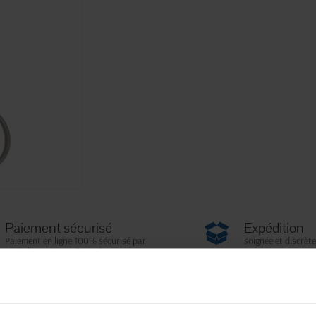
Paiement sécurisé
Expédition
Paiement en ligne 100% sécurisé par
soignée et discrète
carte bancaire ou Paypal
Fiche techni