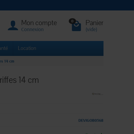
Mon compte
Panier
0
Connexion
(vide)
anté
Location
es 14 cm
riffes 14 cm
DEVIGOB0568