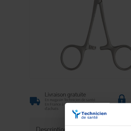
Livraison gratuite
En magasin Technicien de santé
En France à domicile à partir de 99€
d'achats
Description