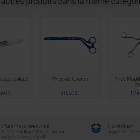
 autres produits dans la même catégori
usage unique
Pince de Cheron
Pince Magil
c
,60 €
40,50 €
11,9
Paiement sécurisé
Expédition
Paiement en ligne 100% sécurisé par
soignée et discrète
carte bancaire ou Paypal