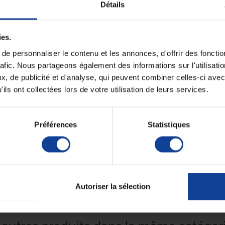
Détails
Unité de consomm
nombre
ies.
ent chirurgical de haute précision, couramment utilisé
s robustes, comme la peau et les muscles, grâce à sa
Unité de consomm
e personnaliser le contenu et les annonces, d'offrir des fonctio
type (emballage)
rafic. Nous partageons également des informations sur l'utilisati
exercer des tractions sur les tissus résistants.
, de publicité et d'analyse, qui peuvent combiner celles-ci avec
corrosion.
ils ont collectées lors de votre utilisation de leurs services.
température de 134 °C pendant 18 minutes.
 produits non agressifs pour l’acier inoxydable.
t 16 cm
pour un usage adapté.
Préférences
Statistiques
our sa robustesse et sa précision dans les manipulations
Autoriser la sélection