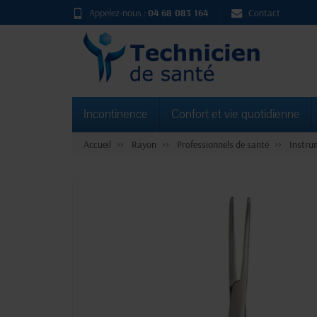
Appelez-nous :
04 68 083 164
Contact
Incontinence
Confort et vie quotidienne
Accueil
Rayon
Professionnels de santé
Instru