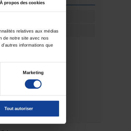
À propos des cookies
ation
1
ation
Unité(s)
nnalités relatives aux médias
on de notre site avec nos
 d'autres informations que
Marketing
Tout autoriser