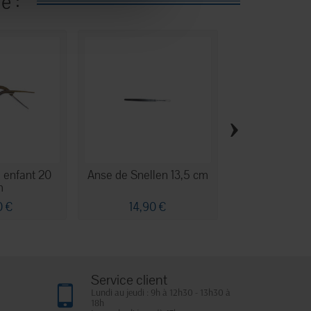
e :
›
l enfant 20
Anse de Snellen 13,5 cm
Pince de Halst
m
avec griffe
0 €
14,90 €
7,00 
Service client
Lundi au jeudi : 9h à 12h30 - 13h30 à
18h