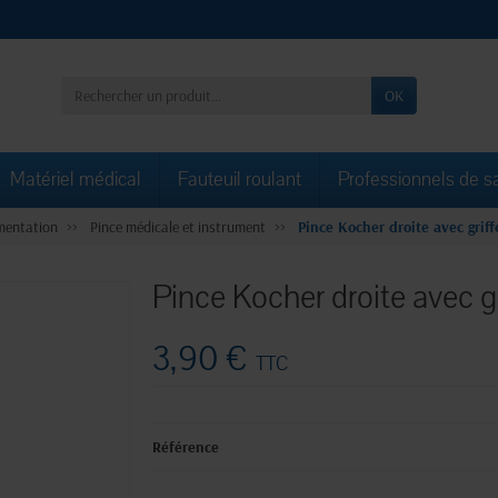
OK
Matériel médical
Fauteuil roulant
Professionnels de s
mentation
Pince médicale et instrument
Pince Kocher droite avec griff
Pince Kocher droite avec g
3,90 €
TTC
Référence