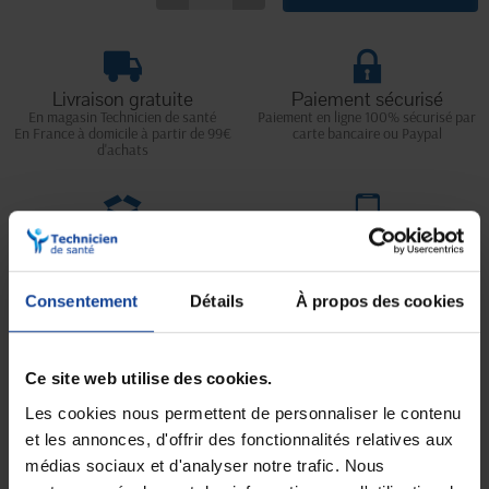
Livraison gratuite
Paiement sécurisé
En magasin Technicien de santé
Paiement en ligne 100% sécurisé par
En France à domicile à partir de 99€
carte bancaire ou Paypal
d'achats
Expédition
Service client
soignée et discrète
Lundi au jeudi : 9h à 12h30 - 13h30 à
18h
Le vendredi jusqu'à 17h
Consentement
Détails
À propos des cookies
Description
Ce site web utilise des cookies.
Les cookies nous permettent de personnaliser le contenu
Pince à écharde de Feilchenfeld 11.5 cm.
et les annonces, d'offrir des fonctionnalités relatives aux
Pince à écharde de Feilchenfeld en inox
DEVASET.
médias sociaux et d'analyser notre trafic. Nous