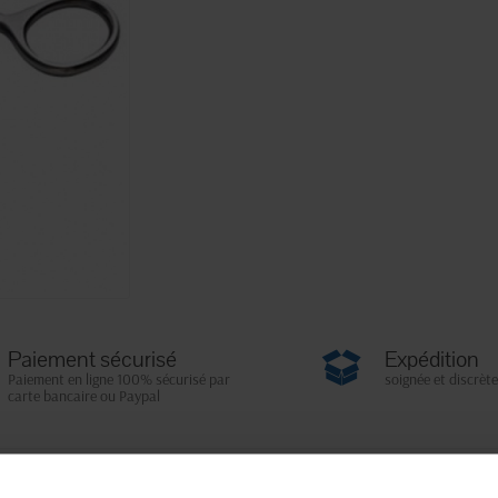
Paiement sécurisé
Expédition
Paiement en ligne 100% sécurisé par
soignée et discrète
carte bancaire ou Paypal
Fiche techni