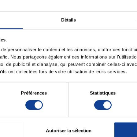
Unité de consomm
nombre
Détails
entiel pour les interventions chirurgicales. Conçue pour
anipuler des compresses, cette pince est fabriquée en
Unité de consomm
une fiabilité durables. Conforme aux normes
type (emballage)
s de santé.
ies.
e personnaliser le contenu et les annonces, d'offrir des fonctio
rafic. Nous partageons également des informations sur l'utilisati
, de publicité et d'analyse, qui peuvent combiner celles-ci avec
ils ont collectées lors de votre utilisation de leurs services.
Préférences
Statistiques
 fixer des champs opératoires ou manipuler des
 longue durée de vie.
arantissant une utilisation sûre et efficace.
Autoriser la sélection
é et une fiabilité durables.