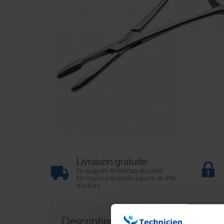
Livraison gratuite
En magasin Technicien de santé
En France à domicile à partir de 99€
d'achats
Description