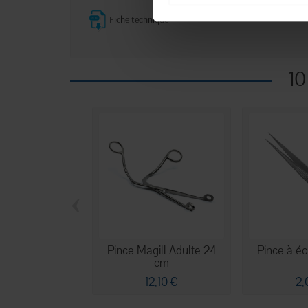
Fiche technique
10
‹
Pince Magill Adulte 24
Pince à é
cm
12,10 €
2,