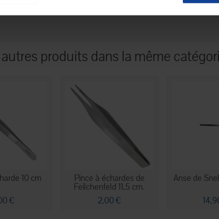
 autres produits dans la même catégori
charde 10 cm
Pince à échardes de
Anse de Snel
Feilchenfeld 11,5 cm.
00 €
2,00 €
14,9