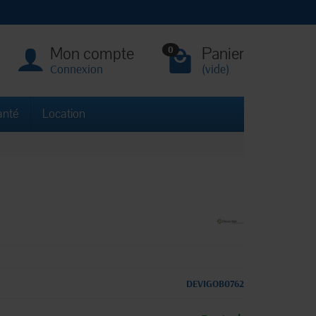
Mon compte
Panier
0
Connexion
(vide)
anté
Location
DEVIGOB0762