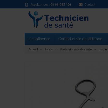
Appelez-nous :
04 68 083 164
Contact
Incontinence
Confort et vie quotidienne
Accueil
Rayon
Professionnels de santé
Instru