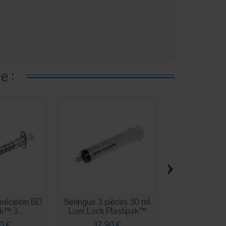
e :
›
précision BD
Seringue 3 pièces 30 ml
Seringue 3
k™ 3...
Luer Lock Plastipak™
Emerald 2 
centré.
0 €
37,90 €
7,10 