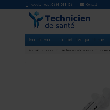
Appelez-nous :
04 68 083 164
Contact
Incontinence
Confort et vie quotidienne
Accueil
Rayon
Professionnels de santé
Consom