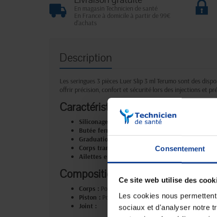
En magasin Technicien de santé
En France à domicile à partir de 99€
d'achats
Description
Les seringues 3 pièces Luer Slip 3 ml Terumo sont des dispo
offrir précision, confort et sécurité lors des injections et p
Caractéristiques :
Siliconage :
Garantit un mouvement fluide et souple
Butée ferme et précise :
Empêche les écoulements 
Graduations claires :
Permettent un dosage précis
Corps transparent :
Favorise une visualisation par
Consentement
Ailettes ergonomiques :
Facilitent la manipulation
Composition :
Ce site web utilise des cook
Corps :
Polypropylène
Les cookies nous permettent d
Piston :
Polypropylène
Joint :
sociaux et d'analyser notre t