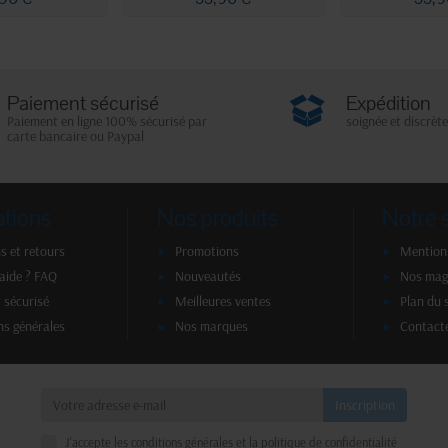
Paiement sécurisé
Expédition
Paiement en ligne 100% sécurisé par
soignée et discrète
carte bancaire ou Paypal
ations
Nos produits
Notre 
s et retours
Promotions
Mentions
'aide ? FAQ
Nouveautés
Nos mag
 sécurisé
Meilleures ventes
Plan du 
ns générales
Nos marques
Contact
a
J'accepte les conditions générales et la politique de confidentialité