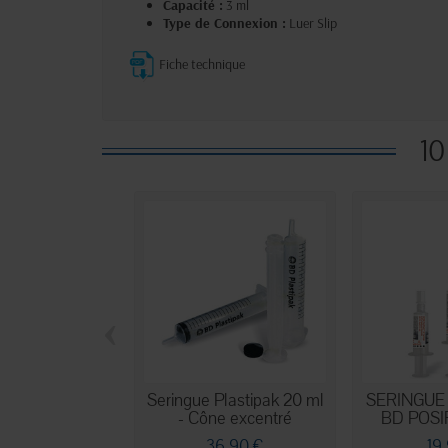
Capacité :
3 ml
Type de Connexion :
Luer Slip
Fiche technique
10
‹
Seringue Plastipak 20 ml
SERINGUE p
- Cône excentré
BD POSI
36,90 €
19