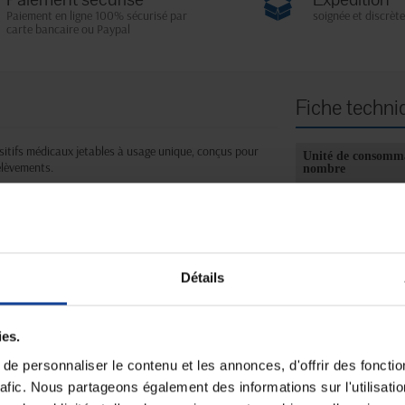
Paiement en ligne 100% sécurisé par
soignée et discrète
carte bancaire ou Paypal
Fiche techni
sitifs médicaux jetables à usage unique, conçus pour
Unité de consomm
rélèvements.
nombre
Unité de consomm
type (emballage)
 du piston.
accidentels.
 pour une administration optimale.
faite du contenu.
Détails
 pour une utilisation confortable.
ies.
e personnaliser le contenu et les annonces, d'offrir des fonctio
rafic. Nous partageons également des informations sur l'utilisati