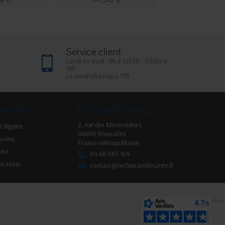
Service client
Lundi au jeudi : 9h à 12h30 - 13h30 à
18h
Le vendredi jusqu'à 17h
société
Contactez-nous
2, rue des Micocouliers
 légales
66600 Rivesaltes
asins
France métropolitaine
site
04 68 083 164
ez-nous
contact@techniciendesante.fr