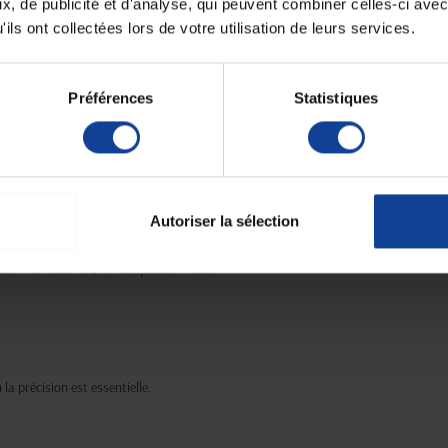
, de publicité et d'analyse, qui peuvent combiner celles-ci avec
 SS)
ils ont collectées lors de votre utilisation de leurs services.
DSS)
Préférences
Statistiques
e, assurant une utilisation sans risque de
e pour une utilisation en toute sécurité.
 étanchéité totale et un fonctionnement sans à-coup.
el du piston pendant le remplissage.
Autoriser la sélection
lle, boîte de 100.
ène maximale et une manipulation facile.
a précision est essentielle.