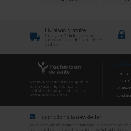
Livraison gratuite
En magasin Technicien de santé
En France à domicile à partir de 99€
d'achats
Inform
Livraison
Besoin d
Technicien de santé est un site spécialisé
dans la vente en ligne de matériel
Paiement
médical destiné aux particuliers et aux
Conditio
professionnels de la santé.
Inscription à la newsletter
Vous pouvez vous désinscrire à tout moment. Vous trouverez pour cel
nos informations de contact dans les conditions d'utilisation du site.