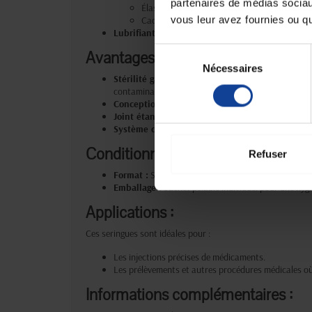
partenaires de médias sociaux
Élastomère thermoplastique (pour les codes
vous leur avez fournies ou qu'
Caoutchouc polyisoprène (pour les codes M
Lubrifiant :
Huile de silicone
Sélection
Avantages :
Nécessaires
du
Stérilité garantie :
Stérilisation à l'oxyde d'éthylèn
consentement
contamination.
Conception sans latex :
Évite tout risque d’allergi
Joint étanche :
Double anneau de contact pour une
Système de sécurité :
Prévient le retrait accident
Conditionnement
Refuser
Format :
Seringues 3 pièces non-montées, sans aigui
Emballage :
Sachet pelable individuel pour une hygi
Applications :
Ces seringues sont idéales pour :
Les injections précises de médicaments.
Les prélèvements et autres procédures médicales où l
Informations complémentaires :