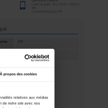
Lundi au jeudi : 9h à 12h30 - 13h30 à
18h
Le vendredi jusqu'à 17h
que
ation
100
ation
Boîte(s)
À propos des cookies
nnalités relatives aux médias
on de notre site avec nos