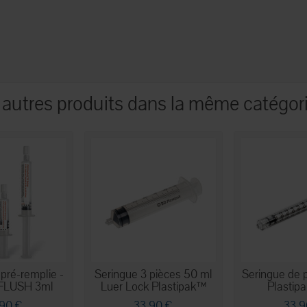
 autres produits dans la même catégori
ré-remplie -
Seringue 3 pièces 50 ml
Seringue de 
FLUSH 3ml
Luer Lock Plastipak™
Plastipa
,90 €
33,90 €
33,9