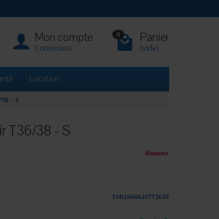
Mon compte
Panier
0
Connexion
(vide)
anté
Location
/38 - S
ir T36/38 - S
EMI26606207T3638