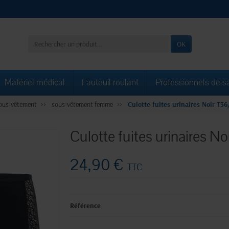
OK
Matériel médical
Fauteuil roulant
Professionnels de s
ous-vêtement
sous-vêtement femme
Culotte fuites urinaires Noir T36
Culotte fuites urinaires No
24,90 €
TTC
Référence