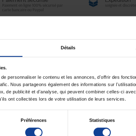
Paiement en ligne 100% sécurisé par
soignée et discrète
carte bancaire ou Paypal
Fiche techni
Détails
es et ponctuelles en Coton Bio
Unité de consomm
nombre
Unité de consomm
ies.
type (emballage)
e personnaliser le contenu et les annonces, d'offrir des fonctio
d'ATHENA est une solution lavable et réutilisable,
de l'agriculture biologique, cette culotte respecte votre
rafic. Nous partageons également des informations sur l'utilisati
assure un confort optimal tout au long de la journée.. Son
, de publicité et d'analyse, qui peuvent combiner celles-ci avec
ssique, idéale pour un usage quotidien, de jour comme de
ils ont collectées lors de votre utilisation de leurs services.
i-fuite, elle vous protège efficacement contre les petits
Préférences
Statistiques
ères et ponctuelles
thanne
nti-fuite pour une protection maximale