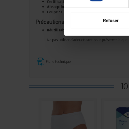
Certification :
Dispositif médical de classe 1
Absorption :
Légère
Coupe :
Ultra-fine pour une protection discrète
Précautions d'emploi :
Refuser
Réutilisable et lavable :
Une solution économique 
Ne pas utiliser d'adoucissant pour préserver la qua
Fiche technique
10