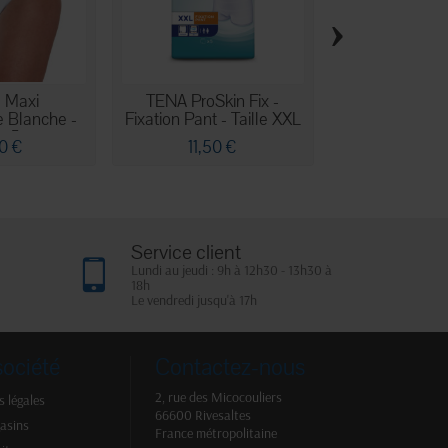
›
e Maxi
TENA ProSkin Fix -
Culotte 
e Blanche -
Fixation Pant - Taille XXL
Intraversable
le 5
Taille
0 €
11,50 €
33,90
Service client
Lundi au jeudi : 9h à 12h30 - 13h30 à
18h
Le vendredi jusqu'à 17h
société
Contactez-nous
2, rue des Micocouliers
 légales
66600 Rivesaltes
asins
France métropolitaine