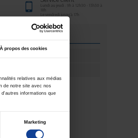
Lundi au jeudi : 9h à 12h30 - 13h30 à
18h
Le vendredi jusqu'à 17h
que
À propos des cookies
ation
1
ation
Unité(s)
nnalités relatives aux médias
on de notre site avec nos
 d'autres informations que
Marketing