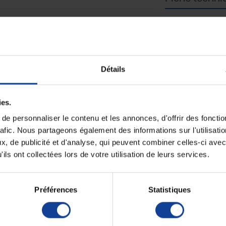
ués dans un tissu innovant respirant, anti-odeur et au
Unité de consomm
ont particulièrement adaptés
nombre
.
Unité de consomm
type (emballage)
 pour contenir les fuites (
ce slip ne se substitue pas à
tion supplémentaire)
, extrêmement confortable (
tissu
Détails
(
grâce à une membrane interne micro-perforée
) et
de zinc au sein de la fibre.
datant de 1905
. La qualité des tissus utilisés ainsi que
ies.
ur les hommes.
e personnaliser le contenu et les annonces, d'offrir des fonctio
00% intraversables
rafic. Nous partageons également des informations sur l'utilisati
, de publicité et d'analyse, qui peuvent combiner celles-ci avec
ils ont collectées lors de votre utilisation de leurs services.
spirant, anti-odeur et toucher coton
hable en machine également.
Fer à repasser et produits à
riétés du tissu.
Préférences
Statistiques
antes