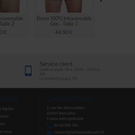
traversable
Boxer 100% Intraversable
Slip 100% Int
Taille 2
Gris - Taille 7
Gris - Tai
0 €
44,90 €
32,90
Service client
Lundi au jeudi : 9h à 12h30 - 13h30 à
18h
Le vendredi jusqu'à 17h
société
Contactez-nous
2, rue des Micocouliers
 légales
66600 Rivesaltes
asins
France métropolitaine
site
04 68 083 164
ez-nous
contact@techniciendesante.fr