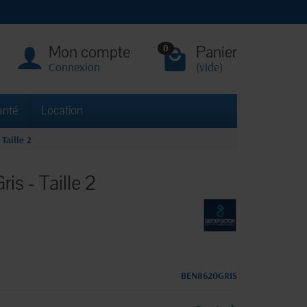
Mon compte
Panier
0
Connexion
(vide)
anté
Location
Taille 2
is - Taille 2
BEN8620GRIS