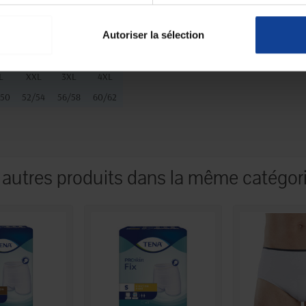
le 5
Taille 6
Taille 7
Taille 8
Autoriser la sélection
/108
112/116
120/124
128/132
L
XXL
3XL
4XL
/50
52/54
56/58
60/62
 autres produits dans la même catégori