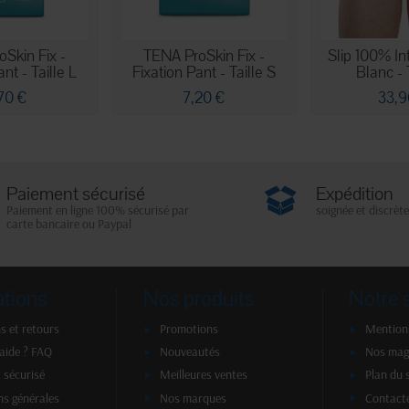
Skin Fix -
TENA ProSkin Fix -
Slip 100% In
nt - Taille L
Fixation Pant - Taille S
Blanc - 
70 €
7,20 €
33,9
Paiement sécurisé
Expédition
Paiement en ligne 100% sécurisé par
soignée et discrète
carte bancaire ou Paypal
ations
Nos produits
Notre 
s et retours
Promotions
Mentions
'aide ? FAQ
Nouveautés
Nos mag
 sécurisé
Meilleures ventes
Plan du 
ns générales
Nos marques
Contact