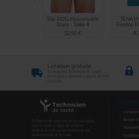
Slip 100% Intraversable
TENA Pro
Blanc - Taille 4
Fixation Pa
32,90 €
8,
Livraison gratuite
En magasin Technicien de santé
En France à domicile à partir de 99€
d'achats
Inform
Livraison
Besoin d
Technicien de santé est un site spécialisé
dans la vente en ligne de matériel
Paiement
médical destiné aux particuliers et aux
Conditio
professionnels de la santé.