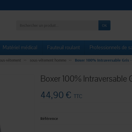
OK
Matériel médical
Fauteuil roulant
Professionnels de s
ous-vêtement
sous-vêtement homme
Boxer 100% Intraversable Gris - 
Boxer 100% Intraversable Gr
44,90 €
TTC
Référence