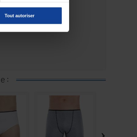
Tout autoriser
e :
›