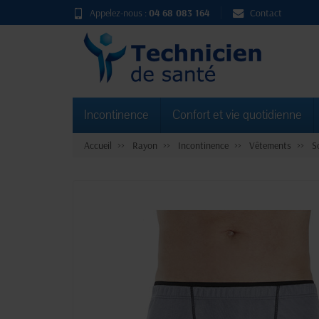
Appelez-nous :
04 68 083 164
Contact
Incontinence
Confort et vie quotidienne
Accueil
Rayon
Incontinence
Vêtements
S