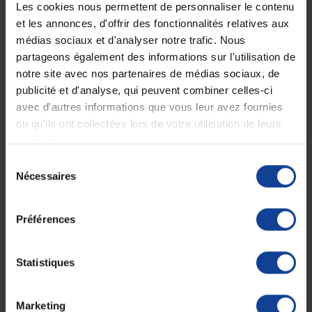
Les cookies nous permettent de personnaliser le contenu
Boxer pour Fuites Urinaires Homme Sérénité -
et les annonces, d'offrir des fonctionnalités relatives aux
Eminence
médias sociaux et d'analyser notre trafic. Nous
Le
Boxer pour Fuites Urinaires Homme Sérénité
d’Eminence offre
partageons également des informations sur l'utilisation de
une protection discrète et efficace contre les fuites urinaires légères à
notre site avec nos partenaires de médias sociaux, de
modérées. Conçu pour allier confort et sécurité, il intègre une poche
publicité et d'analyse, qui peuvent combiner celles-ci
interne absorbante et imperméable, assurant une protection tout en
conservant l’apparence d’un sous-vêtement classique.
avec d'autres informations que vous leur avez fournies
ou qu'ils ont collectées lors de votre utilisation de leurs
Caractéristiques :
services.
Sélection
Confort optimal :
Fabriqué en coton doux, il assure un
Nécessaires
du
confort au quotidien.
consentement
Entretien facile :
Lavable en machine à 30°C sans perdre son
efficacité.
Préférences
Tailles disponibles :
du M au XXL
Composition :
95 % Coton 5 % Elasthanne
Dispositif médical.
Statistiques
Le
Boxer Sérénité
offre une solution pratique et discrète pour les
hommes souhaitant une protection contre les fuites urinaires sans
Marketing