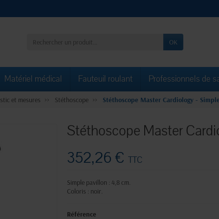
OK
Matériel médical
Fauteuil roulant
Professionnels de s
stic et mesures
Stéthoscope
Stéthoscope Master Cardiology - Simple
Stéthoscope Master Cardiol
352,26 €
TTC
Simple pavillon : 4,8 cm.
Coloris : noir.
Référence