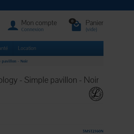
Mon compte
Panier
0
Connexion
(vide)
anté
Location
 pavillon - Noir
ogy - Simple pavillon - Noir
3MST2160N