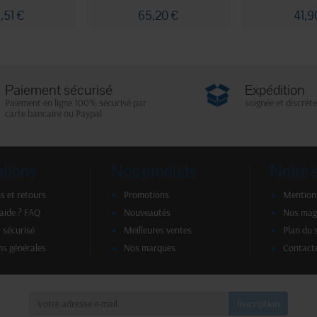
,51 €
65,20 €
41,9
Paiement sécurisé
Expédition
Paiement en ligne 100% sécurisé par
soignée et discrète
carte bancaire ou Paypal
ations
Nos produits
Notre 
s et retours
Promotions
Mentions
'aide ? FAQ
Nouveautés
Nos mag
 sécurisé
Meilleures ventes
Plan du 
ns générales
Nos marques
Contact