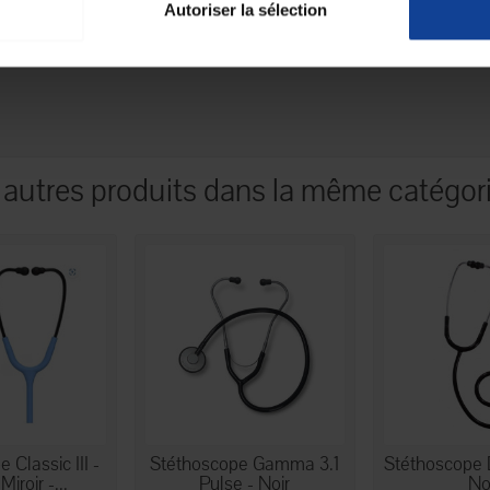
Autoriser la sélection
 autres produits dans la même catégori
 Classic III -
Stéthoscope Gamma 3.1
Stéthoscope 
Miroir -...
Pulse - Noir
No