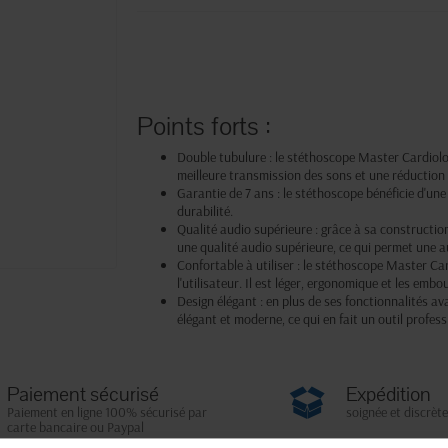
Points forts :
Double tubulure : le stéthoscope Master Cardiolo
meilleure transmission des sons et une réduction 
Garantie de 7 ans : le stéthoscope bénéficie d'une
durabilité.
Qualité audio supérieure : grâce à sa constructio
une qualité audio supérieure, ce qui permet une au
Confortable à utiliser : le stéthoscope Master Ca
l'utilisateur. Il est léger, ergonomique et les emb
Design élégant : en plus de ses fonctionnalités a
élégant et moderne, ce qui en fait un outil profes
Paiement sécurisé
Expédition
Paiement en ligne 100% sécurisé par
soignée et discrète
carte bancaire ou Paypal