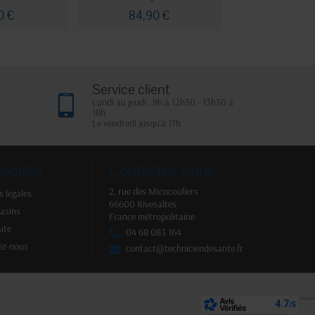
0 €
84,90 €
32,14
Service client
Lundi au jeudi : 9h à 12h30 - 13h30 à
18h
Le vendredi jusqu'à 17h
société
Contactez-nous
2, rue des Micocouliers
 légales
66600 Rivesaltes
asins
France métropolitaine
site
04 68 083 164
ez-nous
contact@techniciendesante.fr