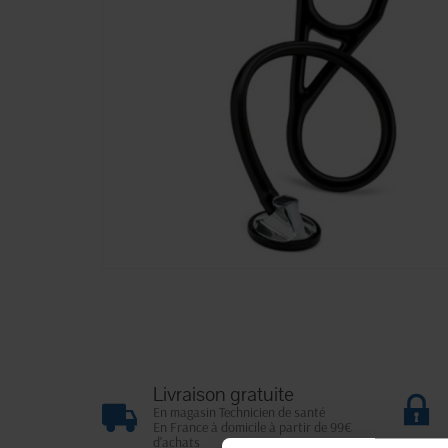
Livraison gratuite
En magasin Technicien de santé
En France à domicile à partir de 99€
d'achats