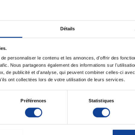
Fiche techni
Détails
 pneumologues, pédiatres, anesthésistes et
Coloris
 l'excellence en matière de diagnostic acoustique.
 grâce à son acoustique de très haute qualité et à sa
Unité de consomm
ies.
nombre
ble fréquence brevetée, permet de détecter avec
e personnaliser le contenu et les annonces, d'offrir des fonctio
Unité de consomm
rafic. Nous partageons également des informations sur l'utilisati
type (emballage)
s sonores dues aux frictions, assurant une auscultation
, de publicité et d'analyse, qui peuvent combiner celles-ci avec
r les enfants ou les zones d’accès difficile, des
ils ont collectées lors de votre utilisation de leurs services.
’une bague anti-froid pour plus de confort.
Préférences
Statistiques
des sons aigus et graves par simple variation de
ruits parasites liés aux frottements.
sion sonore.