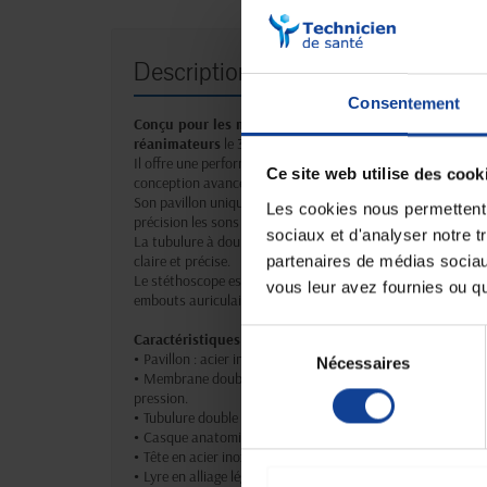
Description
Consentement
Conçu pour les médecins spécialistes : cardiologues,
réanimateurs
le 3M Littmann Master Cardiology représente
Il offre une performance exceptionnelle pour l’auscultation
Ce site web utilise des cook
conception avancée.
Son pavillon unique monobloc, associé à une membrane dou
Les cookies nous permettent d
précision les sons cardiaques, pulmonaires et autres.
sociaux et d'analyser notre t
La tubulure à double conduit interne évite les interférence
partenaires de médias sociaux
claire et précise.
Le stéthoscope est fourni avec un adaptateur pédiatrique pou
vous leur avez fournies ou qu'
embouts auriculaires souples et étanches brevetés, ainsi qu
Sélection
Caractéristiques techniques :
•
Pavillon : acier inoxydable poli à la main.
Nécessaires
du
•
Membrane double fréquence brevetée permettant l’écoute 
consentement
pression.
•
Tubulure double conduit pour une réduction optimale des b
•
Casque anatomique garantissant une excellente transmis
•
Tête en acier inoxydable.
•
Lyre en alliage léger utilisé en aéronautique.