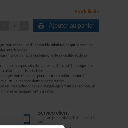
Stock limité
Ajouter au panier
gie Noir est équipé d'une double tubulure, ce qui permet une
des interférences.
 garantie de 7 ans, ce qui témoigne de sa qualité et de sa
n et à ses composants de haute qualité, ce stéthoscope offre
scultation précise et claire.
rdiologie Noir est conçu pour offrir un confort optimal à
outs auriculaires sont doux et confortables.
vancées, ce stéthoscope se distingue également par son design
sionnel et esthétiquement agréable.
Service client
Lundi au jeudi : 9h à 12h30 - 13h30 à
18h
Le vendredi jusqu'à 17h