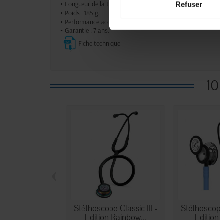
•
Longueur de la tubulure : 69 cm.
Refuser
•
Poids : 185 g.
•
Performance acoustique : 9/10.
•
Garantie : 7 ans.
Fiche technique
10
‹
Stéthoscope Classic III -
Stéthoscope
Edition Rainbow...
Edition 