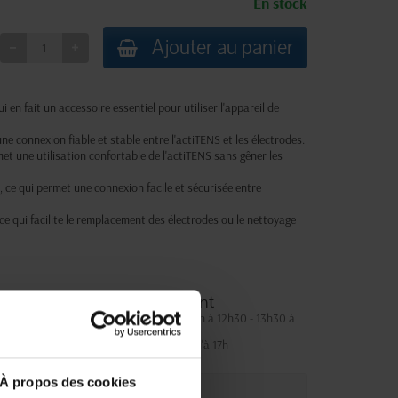
En stock
Ajouter au panier
 en fait un accessoire essentiel pour utiliser l'appareil de
ne connexion fiable et stable entre l'actiTENS et les électrodes.
et une utilisation confortable de l'actiTENS sans gêner les
 ce qui permet une connexion facile et sécurisée entre
 ce qui facilite le remplacement des électrodes ou le nettoyage
Service client
Lundi au jeudi : 9h à 12h30 - 13h30 à
18h
Le vendredi jusqu'à 17h
À propos des cookies