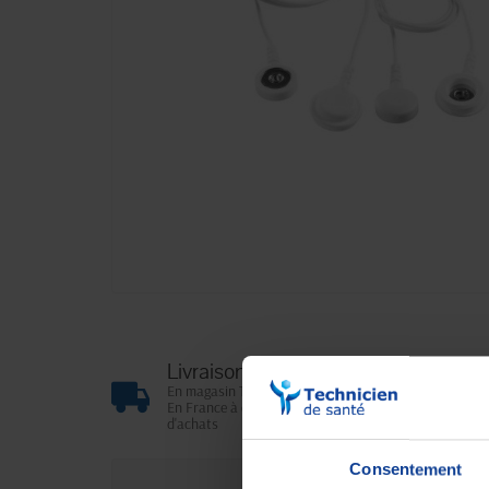
Livraison gratuite
En magasin Technicien de santé
En France à domicile à partir de 99€
d'achats
Consentement