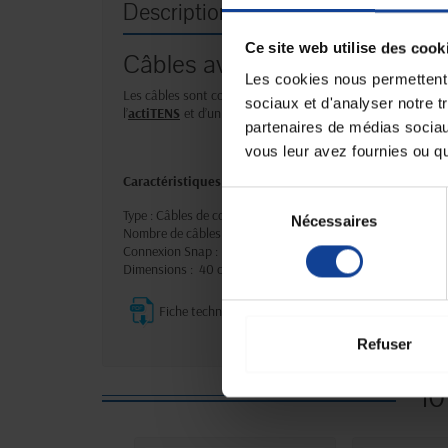
Description
Ce site web utilise des cook
Câbles avec longueur de 40 
Les cookies nous permettent d
Les câbles sont composés de deux extrémités différentes. 
sociaux et d'analyser notre t
l’
actiTENS
et d’un embout fin pour la connexion sur les éle
partenaires de médias sociaux
vous leur avez fournies ou qu'
Caractéristiques techniques :
Sélection
Type : Câbles de connexion
Nécessaires
du
Nombre de câbles : 2 par pack
consentement
Connexion Snap : laiton nickelé
Dimensions : 40 cm
Fiche technique
Refuser
10