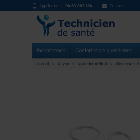
Appelez-nous :
04 68 083 164
Contact
Incontinence
Confort et vie quotidienne
Accueil
Rayon
Matériel médical
Electrostimul