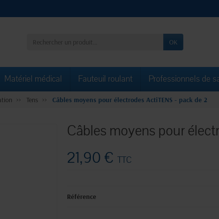
OK
Matériel médical
Fauteuil roulant
Professionnels de s
ation
Tens
Câbles moyens pour électrodes ActiTENS - pack de 2
Câbles moyens pour élect
21,90 €
TTC
Référence