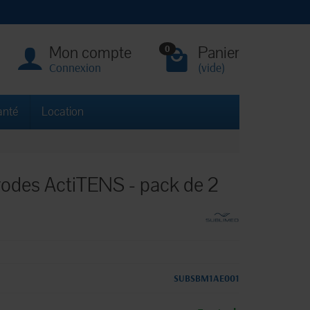
Mon compte
Panier
0
Connexion
(vide)
anté
Location
rodes ActiTENS - pack de 2
SUBSBM1AE001