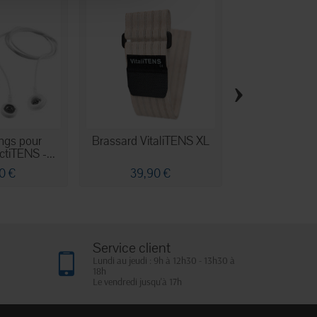
›
ngs pour
Brassard VitaliTENS XL
Paingone Art
ctiTENS -...
electr
0 €
39,90 €
15,00
Service client
Lundi au jeudi : 9h à 12h30 - 13h30 à
18h
Le vendredi jusqu'à 17h