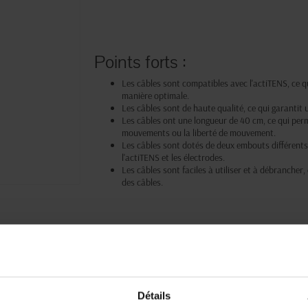
Points forts :
Les câbles sont compatibles avec l'actiTENS, ce qui
manière optimale.
Les câbles sont de haute qualité, ce qui garantit u
Les câbles ont une longueur de 40 cm, ce qui perm
mouvements ou la liberté de mouvement.
Les câbles sont dotés de deux embouts différents,
l'actiTENS et les électrodes.
Les câbles sont faciles à utiliser et à débrancher,
des câbles.
Paiement sécurisé
Expédition
Paiement en ligne 100% sécurisé par
soignée et discrète
carte bancaire ou Paypal
Détails