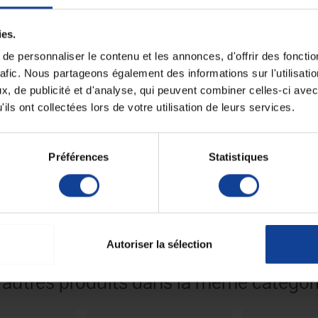
Fiche techni
ies.
cm
Unité de consomm
e personnaliser le contenu et les annonces, d'offrir des fonctio
nombre
D’un embout épais prévu pour se connecter sur
rafic. Nous partageons également des informations sur l'utilisati
ctrodes.
Unité de consomm
, de publicité et d'analyse, qui peuvent combiner celles-ci avec
type (emballage)
ils ont collectées lors de votre utilisation de leurs services.
Préférences
Statistiques
Autoriser la sélection
 autres produits dans la même catégori