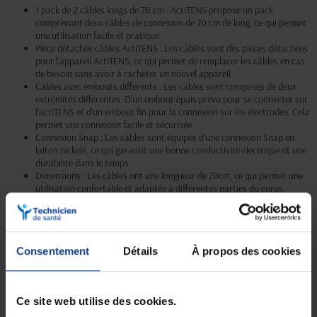
1 pack de 2 câbles longs de 70 cm : ActiTENS propose un pack
comprenant deux câbles de connexion de 70 cm de long, ce qui permet
une utilisation facile et pratique.
Pièce détachée câbles ActiTENS : Les câbles sont des pièces détachées
pour l'appareil ActiTENS, ce qui permet de remplacer les câbles en cas
de besoin sans avoir à racheter un nouvel appareil.
Câbles avec embouts différents : Les câbles sont composés de deux
extrémités différentes. D'un embout épais prévu pour se connecter sur
l'actiTENS et d'un embout fin pour la connexion sur les électrodes. Cela
permet une connexion facile et sécurisée.
Connexion Snap : Les câbles sont équipés d'une connexion Snap en
laiton nickelé, ce qui garantit une bonne conductivité électrique et une
durabilité dans le temps.
Dimensions : Les câbles ont une longueur de 70cm, ce qui permet une
utilisation confortable et adaptée à différentes parties du corps.
Consentement
Détails
À propos des cookies
Livraison gratuite
Paiement sécurisé
En magasin Technicien de santé
Paiement en ligne 100% sécurisé par
En France à domicile à partir de 99€
carte bancaire ou Paypal
d'achats
Ce site web utilise des cookies.