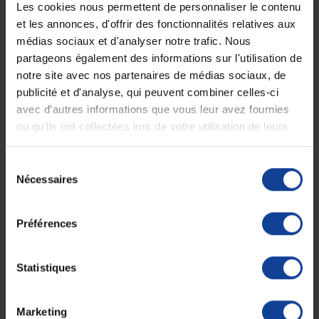
Les cookies nous permettent de personnaliser le contenu
et les annonces, d'offrir des fonctionnalités relatives aux
Expédition
Service client
médias sociaux et d'analyser notre trafic. Nous
soignée et discrète
Lundi au jeudi : 9h à 12h30 - 13h30 à
partageons également des informations sur l'utilisation de
18h
Le vendredi jusqu'à 17h
notre site avec nos partenaires de médias sociaux, de
publicité et d'analyse, qui peuvent combiner celles-ci
avec d'autres informations que vous leur avez fournies
Description
ou qu'ils ont collectées lors de votre utilisation de leurs
services.
Pièce détachée câbles ActiTENS
Sélection
Les câbles sont composés de deux extrémités différentes. D’un
Nécessaires
du
embout épais prévu pour se connecter sur l’
actiTENS
et d’un embout
consentement
fin pour la connexion sur les électrodes.
Préférences
Caractéristiques techniques
:
Type : Câbles de connexion
Nombre de câbles : 2 par pack
Statistiques
Connexion Snap : laiton nickelé
Dimensions : 70cm
Marketing