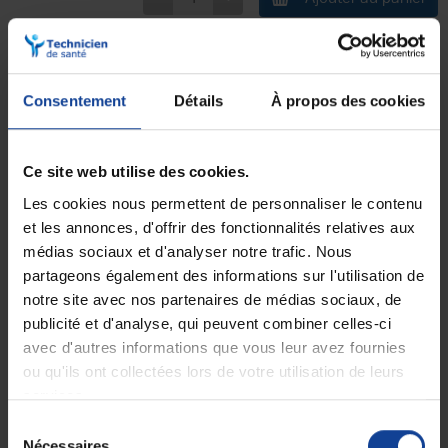
Livraison gratuite
Paiement sécurisé
Consentement
Détails
À propos des cookies
En magasin Technicien de santé
Paiement en ligne 100% sécurisé par
En France à domicile à partir de 99€
carte bancaire ou Paypal
d'achats
Ce site web utilise des cookies.
Les cookies nous permettent de personnaliser le contenu
et les annonces, d'offrir des fonctionnalités relatives aux
Expédition
Service client
soignée et discrète
Lundi au jeudi : 9h à 12h30 - 13h30 à
médias sociaux et d'analyser notre trafic. Nous
18h
partageons également des informations sur l'utilisation de
Le vendredi jusqu'à 17h
notre site avec nos partenaires de médias sociaux, de
publicité et d'analyse, qui peuvent combiner celles-ci
Description
avec d'autres informations que vous leur avez fournies
ou qu'ils ont collectées lors de votre utilisation de leurs
Boîte de 800 couvre-sondes pour thermomètre Tempo EAR PRO et
services.
Tempo EAR PRO +Fonction distributeurPack de 20
Fiche
Sélection
technique
Nécessaires