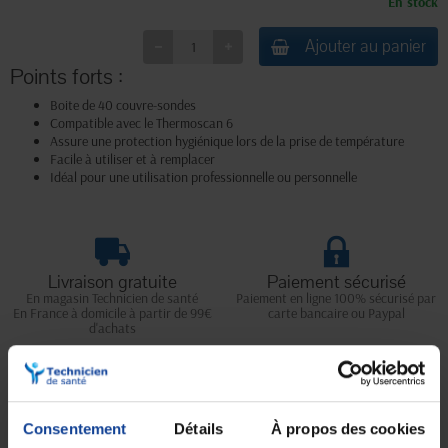
En stock
Ajouter au panier
Points forts :
Boite de 40 couvre-sondes
Compatible avec le Thermoscan 6
Assure une protection hygiénique lors de la prise de température
Facile à utiliser et à remplacer
Idéal pour une utilisation professionnelle ou personnelle
Livraison gratuite
Paiement sécurisé
En magasin Technicien de santé
Paiement en ligne 100% sécurisé par
En France à domicile à partir de 99€
carte bancaire ou Paypal
d'achats
Expédition
Service client
Consentement
Détails
À propos des cookies
soignée et discrète
Lundi au jeudi : 9h à 12h30 - 13h30 à
18h