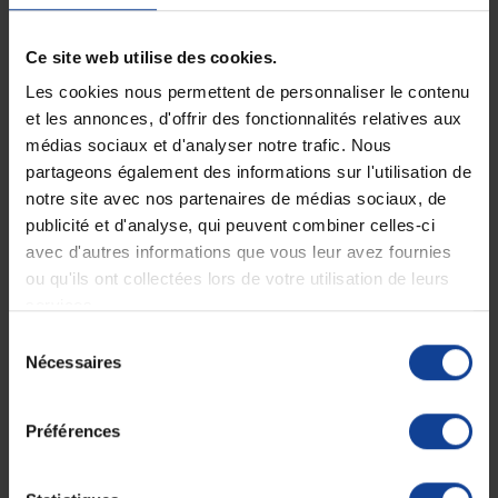
Le vendredi jusqu'à 17h
Ce site web utilise des cookies.
Description
Les cookies nous permettent de personnaliser le contenu
et les annonces, d'offrir des fonctionnalités relatives aux
Ces embouts auriculaires jetables Braun sont spécialement conçus
médias sociaux et d'analyser notre trafic. Nous
pour une prise de température par voie auriculaire, alliant précision,
partageons également des informations sur l'utilisation de
hygiène et confort. Leur usage unique permet une insertion en douceur
dans l’oreille, assurant une mesure fiable, même en cas de fièvre.
notre site avec nos partenaires de médias sociaux, de
publicité et d'analyse, qui peuvent combiner celles-ci
Certifiés par Braun, ces dispositifs médicaux sans BPA ni latex
avec d'autres informations que vous leur avez fournies
minimisent les risques d’allergies et conviennent à toute la famille :
bébés, enfants et adultes. Leur flexibilité permet une utilisation
ou qu'ils ont collectées lors de votre utilisation de leurs
confortable sans compromettre la performance des thermomètres
services.
électroniques à sonde souple.
Sélection
Compatibilité :
s'adapte à tous les thermomètres Braun, dont
Nécessaires
du
"
Thermoscan 7 avec fonction Age Precision Référence IRT6520
".
consentement
Caractéristiques :
•
Technologie brevetée ExacTemp™ avec embout préchauffé pour une
Préférences
lecture précise.
•
Système de guidage intégré pour un positionnement optimal dans le
conduit auditif.