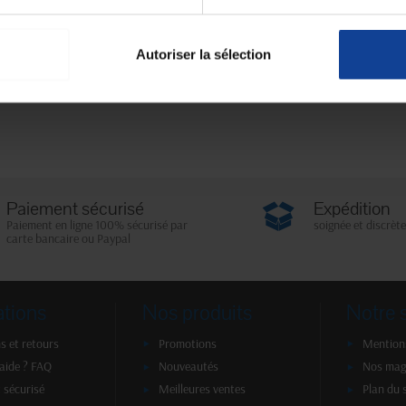
Autoriser la sélection
Paiement sécurisé
Expédition
Paiement en ligne 100% sécurisé par
soignée et discrète
carte bancaire ou Paypal
ations
Nos produits
Notre 
s et retours
Promotions
Mentions
'aide ? FAQ
Nouveautés
Nos mag
 sécurisé
Meilleures ventes
Plan du 