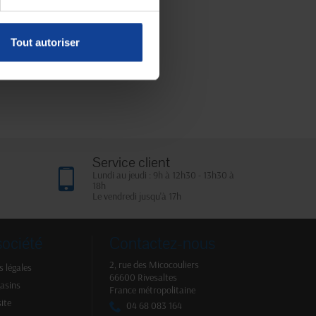
Tout autoriser
Service client
Lundi au jeudi : 9h à 12h30 - 13h30 à
18h
Le vendredi jusqu'à 17h
société
Contactez-nous
2, rue des Micocouliers
 légales
66600 Rivesaltes
asins
France métropolitaine
site
04 68 083 164