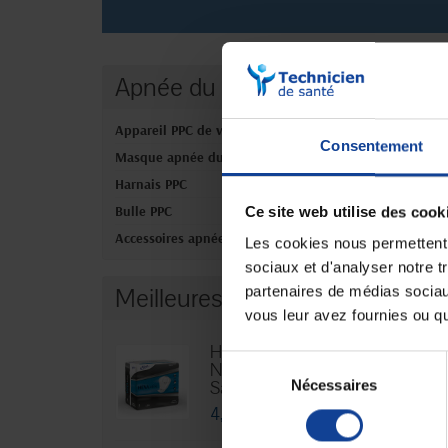
Apnée du sommeil
Aucun produ
Appareil PPC de voyage
Consentement
Masque apnée du sommeil
Harnais PPC
Bulle PPC
Ce site web utilise des cook
Accessoires apnée du sommeil
Les cookies nous permettent d
sociaux et d'analyser notre t
Meilleures ventes
partenaires de médias sociaux
vous leur avez fournies ou qu'
Hexamen
Sélection
Niveau 3 -
Nécessaires
du
Sachet...
consentement
4,76 €