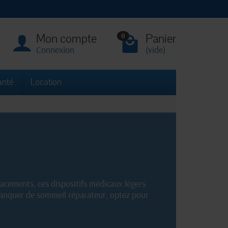
Mon compte
Panier
0
Connexion
(vide)
anté
Location
lacements, ces dispositifs médicaux légers
manquer de sommeil réparateur, optez pour