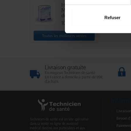
HEXA Lady
Maxi - Sachet
de 30
Refuser
10,88 €
Toutes les meilleures ventes
Livraison gratuite
En magasin Technicien de santé
En France à domicile à partir de 99€
d'achats
Inform
Livraison
Besoin d
Technicien de santé est un site spécialisé
dans la vente en ligne de matériel
Paiement
médical destiné aux particuliers et aux