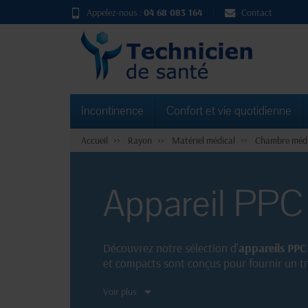
Appelez-nous :
04 68 083 164
Contact
Incontinence
Confort et vie quotidienne
Accueil
Rayon
Matériel médical
Chambre médi
Appareil PPC
Découvrez notre sélection d'
appareils PPC
et compacts sont conçus pour fournir un t
un
appareil PPC
pratique et facile à transp
Voir plus