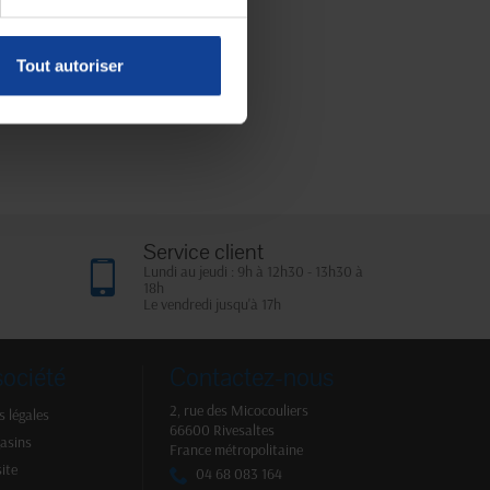
Tout autoriser
Service client
Lundi au jeudi : 9h à 12h30 - 13h30 à
18h
Le vendredi jusqu'à 17h
société
Contactez-nous
2, rue des Micocouliers
 légales
66600 Rivesaltes
asins
France métropolitaine
site
04 68 083 164