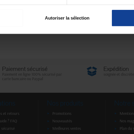
Autoriser la sélection
Paiement sécurisé
Expédition
Paiement en ligne 100% sécurisé par
soignée et discrète
carte bancaire ou Paypal
ations
Nos produits
Notre 
s et retours
Promotions
Mentions
'aide ? FAQ
Nouveautés
Nos mag
 sécurisé
Meilleures ventes
Plan du 