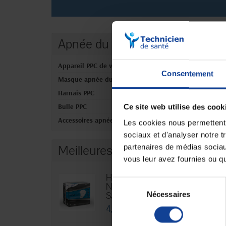
Apnée du sommeil
Aucun produ
Appareil PPC de voyage
Consentement
Masque apnée du sommeil
Harnais PPC
Bulle PPC
Ce site web utilise des cook
Accessoires apnée du sommeil
Les cookies nous permettent d
sociaux et d'analyser notre t
Meilleures ventes
partenaires de médias sociaux
vous leur avez fournies ou qu'
Hexamen
Sélection
Niveau 3 -
Nécessaires
du
Sachet...
consentement
4,76 €