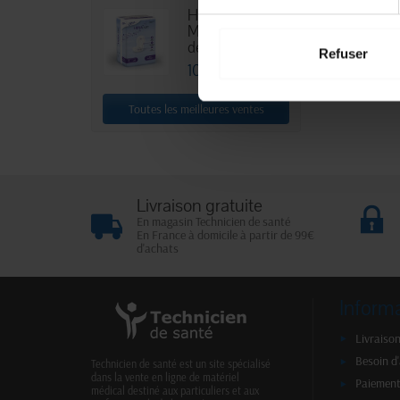
HEXA Lady
Maxi - Sachet
de 30
Refuser
10,88 €
Toutes les meilleures ventes
Livraison gratuite
En magasin Technicien de santé
En France à domicile à partir de 99€
d'achats
Inform
Livraison
Besoin d
Technicien de santé est un site spécialisé
dans la vente en ligne de matériel
Paiement
médical destiné aux particuliers et aux