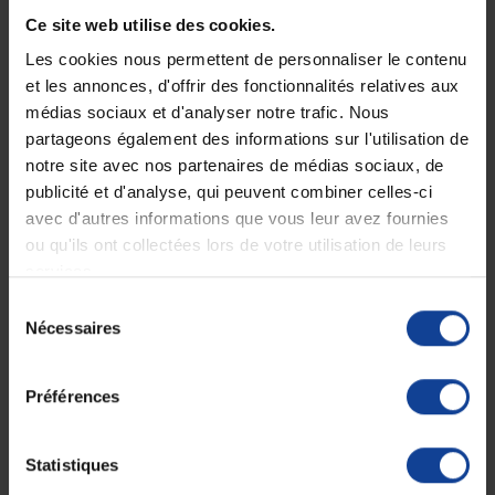
Ce site web utilise des cookies.
Les cookies nous permettent de personnaliser le contenu
et les annonces, d'offrir des fonctionnalités relatives aux
médias sociaux et d'analyser notre trafic. Nous
partageons également des informations sur l'utilisation de
notre site avec nos partenaires de médias sociaux, de
EN STOCK
STOCK LIMITÉ
Tapis de bain Everyday 57
Tapis de bain everyday
publicité et d'analyse, qui peuvent combiner celles-ci
x 35 cm Blanc
Homecraft 94,5 x 35...
avec d'autres informations que vous leur avez fournies
ou qu'ils ont collectées lors de votre utilisation de leurs
services.
13,99 €
19,99 €
Sélection
Nécessaires
du
consentement
Préférences
Statistiques