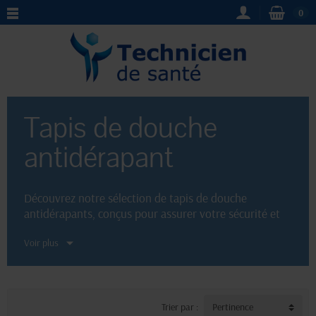
0
Tapis de douche
antidérapant
Découvrez notre sélection de tapis de douche
antidérapants, conçus pour assurer votre sécurité et
votre confort lors de l'utilisation de la douche. Nos
Voir plus
tapis de douche
sont fabriqués avec des matériaux de
qualité et dotés de ventouses puissantes pour éviter
tout risque de glissade. Profitez d'un
moment de
détente
en toute sérénité grâce à nos tapis de douche
antidérapants, disponibles en différentes tailles et
Trier par :
Pertinence