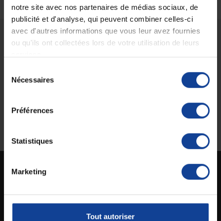
notre site avec nos partenaires de médias sociaux, de
publicité et d'analyse, qui peuvent combiner celles-ci
avec d'autres informations que vous leur avez fournies
ou qu'ils ont collectées lors de votre utilisation de leurs
Livraison gratuite
Paiement sécurisé
services.
En magasin Technicien de santé
Paiement en ligne 100% sécurisé par
En France à domicile à partir de 99€
carte bancaire ou Paypal
Sélection
d'achats
Nécessaires
du
consentement
Préférences
Expédition
Service client
soignée et discrète
Lundi au jeudi : 9h à 12h30 - 13h30 à
18h
Le vendredi jusqu'à 17h
Statistiques
Marketing
Technicien de santé est un site spécialisé dans la vente en ligne de matériel médical
destiné aux particuliers et aux professionnels de la santé.
Tout autoriser