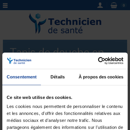
0
Tapis de douche en
diatomite
Consentement
Détails
À propos des cookies
Tapis de douche en diatomite
- Découvrez notre
sélection de
tapis de douche
fabriqués en
diatomite
,
une roche sédimentaire poreuse aux propriétés
Ce site web utilise des cookies.
Voir plus
absorbantes et antibactériennes. Parfaits pour
prévenir les glissades dans la salle de bains, ces
tapis
Les cookies nous permettent de personnaliser le contenu
offrent une surface agréable au toucher tout en
et les annonces, d'offrir des fonctionnalités relatives aux
facilitant l'évacuation de l'eau. Optez pour la sécurité
médias sociaux et d'analyser notre trafic. Nous
Aucun produit pour le moment.
et le confort avec nos
tapis de douche en diatomite
.
partageons également des informations sur l'utilisation de