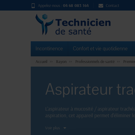
Appelez-nous :
04 68 083 164
Contact
Incontinence
Confort et vie quotidienne
Accueil
Rayon
Professionnels de santé
Premie
Aspirateur tr
L'aspirateur à mucosité / aspirateur trachéa
aspiration, cet appareil permet d'éliminer l
Compact et facile à utiliser, cet aspirateu
Voir plus
patients.