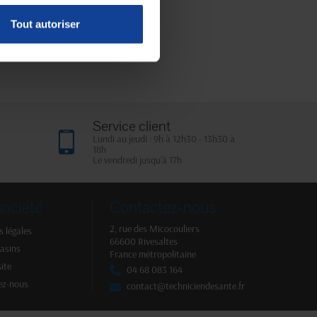
Tout autoriser
Service client
Lundi au jeudi : 9h à 12h30 - 13h30 à
18h
Le vendredi jusqu'à 17h
société
Contactez-nous
2, rue des Micocouliers
 légales
66600 Rivesaltes
asins
France métropolitaine
site
04 68 083 164
ez-nous
contact@techniciendesante.fr