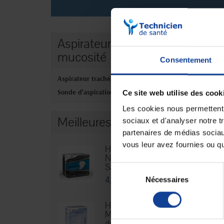
Aspirateur à
mucosité
Consentement
Aspirateur trachéal
Sonde d'aspiration
Ce site web utilise des cook
Les cookies nous permettent d
Meilleures ventes
sociaux et d'analyser notre t
partenaires de médias sociaux
vous leur avez fournies ou qu'
Hexamen
Niveau 3 -
Sachet...
Sélection
Aspirateu
4,76 €
Nécessaires
du
Accuv
consentement
En magasin 
HEXA Lady
Maxi - Sachet
de 30