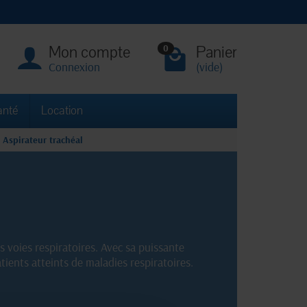
Mon compte
Panier
0
Connexion
(vide)
anté
Location
Aspirateur trachéal
es voies respiratoires. Avec sa puissante
atients atteints de maladies respiratoires.
 et garantir un traitement optimal pour les