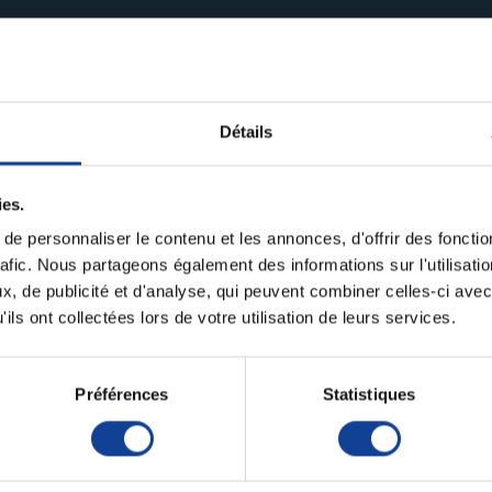
Il y a 2 produits.
Détails
ies.
e personnaliser le contenu et les annonces, d'offrir des fonctio
rafic. Nous partageons également des informations sur l'utilisati
, de publicité et d'analyse, qui peuvent combiner celles-ci avec
ils ont collectées lors de votre utilisation de leurs services.
r de mucosités
Aspirateur de mucosités
Préférences
Statistiques
ac Lite...
OB1000 avec...
uniquement
En magasin uniquement