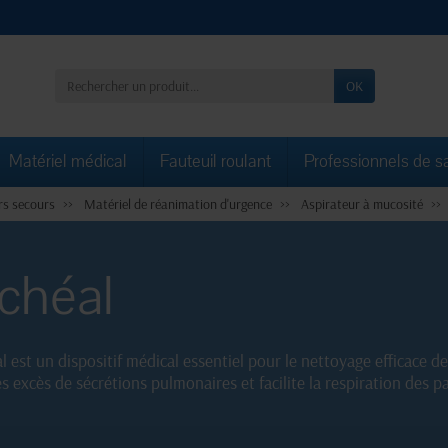
OK
Matériel médical
Fauteuil roulant
Professionnels de s
rs secours
Matériel de réanimation d'urgence
Aspirateur à mucosité
achéal
l est un dispositif médical essentiel pour le nettoyage efficace d
es excès de sécrétions pulmonaires et facilite la respiration des p
r est conçu pour répondre aux besoins des professionnels de santé