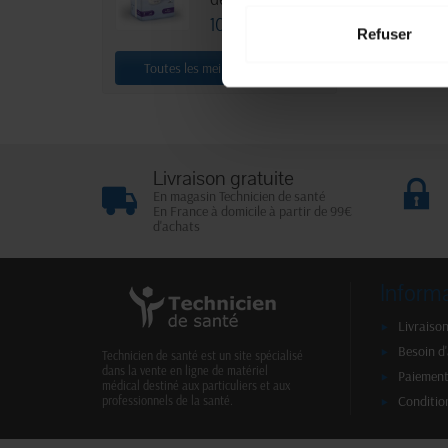
2 090,00 
10,88 €
Refuser
Toutes les meilleures ventes
Affichage 1-2 de 
Livraison gratuite
En magasin Technicien de santé
En France à domicile à partir de 99€
d'achats
Inform
Livraison
Besoin d
Technicien de santé est un site spécialisé
dans la vente en ligne de matériel
Paiement
médical destiné aux particuliers et aux
Conditio
professionnels de la santé.