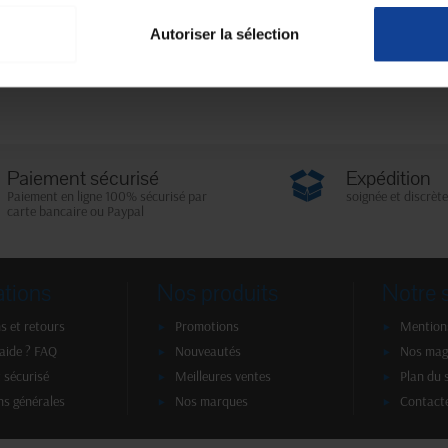
€
979,76 €
Autoriser la sélection
2 article(s)
Paiement sécurisé
Expédition
Paiement en ligne 100% sécurisé par
soignée et discrète
carte bancaire ou Paypal
ations
Nos produits
Notre 
s et retours
Promotions
Mentions
'aide ? FAQ
Nouveautés
Nos mag
 sécurisé
Meilleures ventes
Plan du 
ns générales
Nos marques
Contact