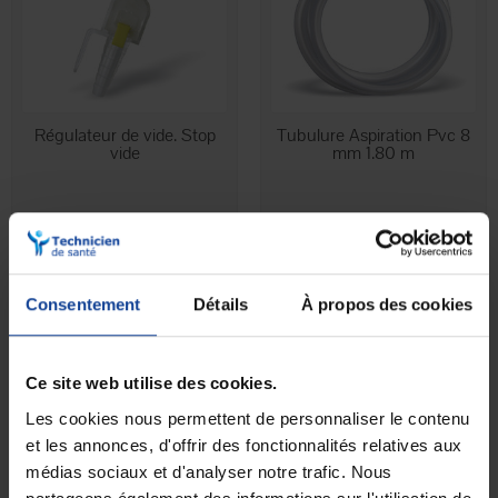
EN STOCK
EN STOCK
Régulateur de vide. Stop
Tubulure Aspiration Pvc 8
vide
mm 1.80 m
2,20 €
3,20 €
à partir de
Consentement
Détails
À propos des cookies
Ce site web utilise des cookies.
Les cookies nous permettent de personnaliser le contenu
et les annonces, d'offrir des fonctionnalités relatives aux
médias sociaux et d'analyser notre trafic. Nous