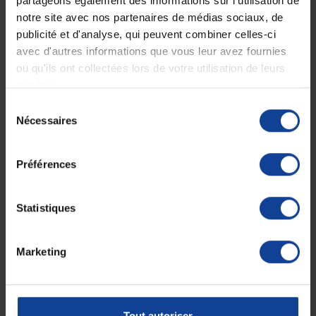
partageons également des informations sur l'utilisation de
EN STOCK
EN STOCK
Raccord mâle pour poche
Sonde Aspiration Tracheo
notre site avec nos partenaires de médias sociaux, de
jetable
Bronchique -...
publicité et d'analyse, qui peuvent combiner celles-ci
avec d'autres informations que vous leur avez fournies
ou qu'ils ont collectées lors de votre utilisation de leurs
7,20 €
0,40 €
services.
Sélection
Nécessaires
du
consentement
Préférences
Statistiques
EN STOCK
EN STOCK
Marketing
Sonde Aspiration Tracheo
Sonde d'aspiration
Bronchique...
trachéo-bronchique...
0,40 €
0,40 €
Tout autoriser