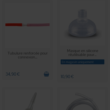
mucosité est un outil médical indispensable.
Masque en silicone
EN STOCK
Tubulure renforcée pour
réutilisable pour...
connexion...
En magasin uniquement
34,90 €
10,90 €