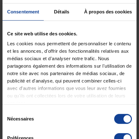
Gris
Gris
Consentement
Détails
À propos des cookies
58,90 €
26,90 €
Ce site web utilise des cookies.
Les cookies nous permettent de personnaliser le contenu
et les annonces, d'offrir des fonctionnalités relatives aux
médias sociaux et d'analyser notre trafic. Nous
partageons également des informations sur l'utilisation de
notre site avec nos partenaires de médias sociaux, de
publicité et d'analyse, qui peuvent combiner celles-ci
avec d'autres informations que vous leur avez fournies
ou qu'ils ont collectées lors de votre utilisation de leurs
services.
EN STOCK
EN STOCK
Fauteuil releveur 2
Mini pédalier avec
moteurs Georges...
compteur électrique -...
Sélection
Nécessaires
du
consentement
749,90 €
39,90 €
Préférences