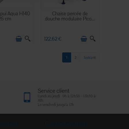
N STOCK
EN STOCK
ppui Aqua H140
Chaise percée de
25 cm
douche modulaire Pico...
122,62 €
1
2
Suivant
Service client
Lundi au jeudi : 9h à 12h30 - 13h30 à
18h
Le vendredi jusqu'à 17h
société
Contactez-nous