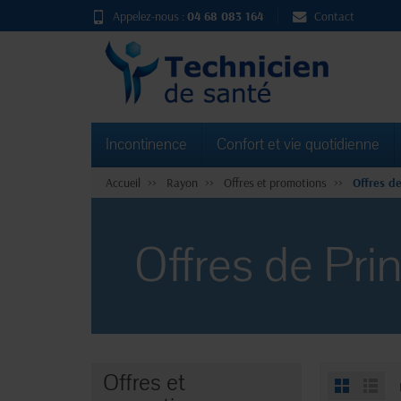
Appelez-nous :
04 68 083 164
Contact
Incontinence
Confort et vie quotidienne
Accueil
Rayon
Offres et promotions
Offres d
Offres de Pr
Offres et