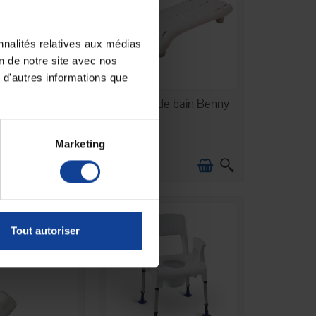
nnalités relatives aux médias
on de notre site avec nos
 d'autres informations que
N STOCK
EN STOCK
eleveur confort
Planche de bain Benny
- Tissu...
Marketing
32,90 €
Tout autoriser