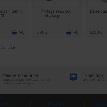
 STOCK
EN STOCK
E
de bain Benny
Protège seau pour
Barre d'a
XL
chaise percée
13,90 €
19,90 €
 24 article(s)
Paiement sécurisé
Expédition
Paiement en ligne 100% sécurisé par
soignée et discrète
carte bancaire ou Paypal
ations
Nos produits
Notre 