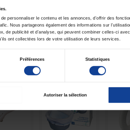
ies.
e personnaliser le contenu et les annonces, d'offrir des fonctio
rafic. Nous partageons également des informations sur l'utilisati
, de publicité et d'analyse, qui peuvent combiner celles-ci avec
ils ont collectées lors de votre utilisation de leurs services.
 STOCK
EN STOCK
E
releveur Extra
Fauteuil releveur confort
Fauteuil r
 Victor -...
Max - Tissu...
Max 
Préférences
Statistiques
1 099,90 €
1 139,90 €
Autoriser la sélection