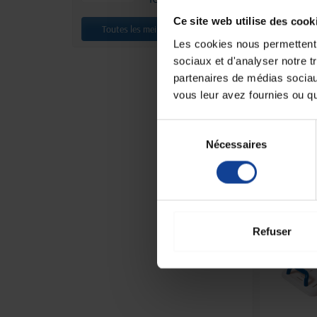
Ce site web utilise des cook
Toutes les meilleures ventes
Les cookies nous permettent d
sociaux et d'analyser notre t
partenaires de médias sociaux
vous leur avez fournies ou qu'
EN
Fauteuil 
Confort
Sélection
Nécessaires
du
consentement
1 309,90 €
Refuser