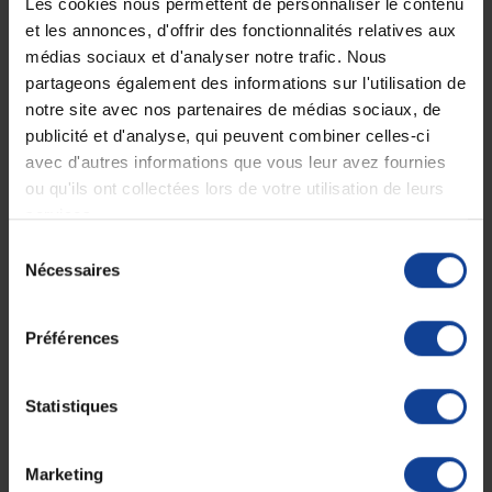
Les cookies nous permettent de personnaliser le contenu
et les annonces, d'offrir des fonctionnalités relatives aux
Livraison gratuite
Paiement sécurisé
médias sociaux et d'analyser notre trafic. Nous
En magasin Technicien de santé
Paiement en ligne 100% sécurisé par
En France à domicile à partir de 99€
carte bancaire ou Paypal
partageons également des informations sur l'utilisation de
d'achats
notre site avec nos partenaires de médias sociaux, de
publicité et d'analyse, qui peuvent combiner celles-ci
avec d'autres informations que vous leur avez fournies
Expédition
Service client
ou qu'ils ont collectées lors de votre utilisation de leurs
soignée et discrète
Lundi au jeudi : 9h à 12h30 - 13h30 à
services.
18h
Le vendredi jusqu'à 17h
Sélection
Nécessaires
du
consentement
Description
Préférences
Les aiguilles spinales BD Yale ™ peuvent être utilisée pour
la
rachianesthésie
ou/et
les prélèvements de liquide céphalo-
rachidien.
Statistiques
La pointe Quicke de l’aiguille est composée d’un biseau court et
tranchant.
Marketing
L’embase transparente de l’aiguille permet la visualisation du reflux du