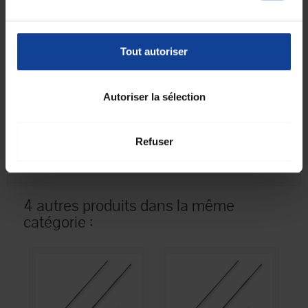
LCR.
Fiche technique
Tout autoriser
Fiche technique
Unité de
25
Autoriser la sélection
consommation
nombre
Unité de
Boîte(s)
Refuser
consommation type
(emballage)
4 autres produits dans la même
catégorie :