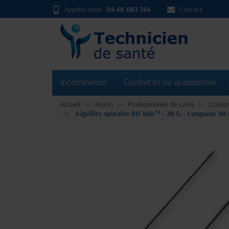
Appelez-nous :
04 68 083 164
Contact
Incontinence
Confort et vie quotidienne
Accueil
Rayon
Professionnels de santé
Consom
Aiguilles spinales BD Yale™ - 20 G - Longueur 9