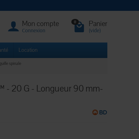
Mon compte
Panier
0
Connexion
(vide)
anté
Location
guille spinale
e™ - 20 G - Longueur 90 mm-