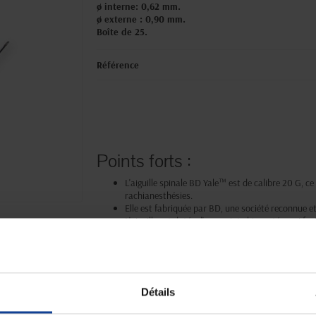
ø interne: 0,62 mm.
ø externe : 0,90 mm.
Boîte de 25.
Référence
Points forts :
L'aiguille spinale BD Yale™ est de calibre 20 G, ce
rachianesthésies.
Elle est fabriquée par BD, une société reconnue e
L'aiguille est dotée d'une pointe biseautée, qui fac
Elle est équipée d'une butée à sécurité intégrée, q
des membranes.
L'aiguille est également équipée d'un capuchon prot
de contamination.
Détails