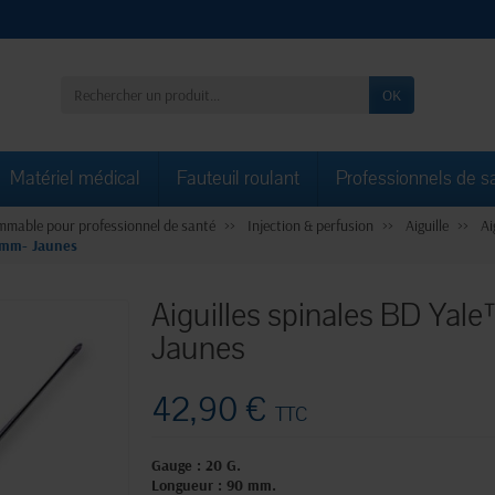
OK
Matériel médical
Fauteuil roulant
Professionnels de s
mable pour professionnel de santé
Injection & perfusion
Aiguille
Ai
0 mm- Jaunes
Aiguilles spinales BD Yal
Jaunes
42,90 €
TTC
Gauge : 20 G.
Longueur : 90 mm.