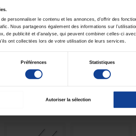
Paiement sécurisé
Expédition
Paiement en ligne 100% sécurisé par
soignée et discrète
ies.
carte bancaire ou Paypal
e personnaliser le contenu et les annonces, d'offrir des fonctio
rafic. Nous partageons également des informations sur l'utilisati
, de publicité et d'analyse, qui peuvent combiner celles-ci avec
Fiche techni
ils ont collectées lors de votre utilisation de leurs services.
a rachianesthésie
ou/et
les prélèvements de
Unité de consomm
nombre
Préférences
Statistiques
t et tranchant.
Unité de consomm
type (emballage)
du reflux du LCR.
Autoriser la sélection
autres produits dans la même catégori