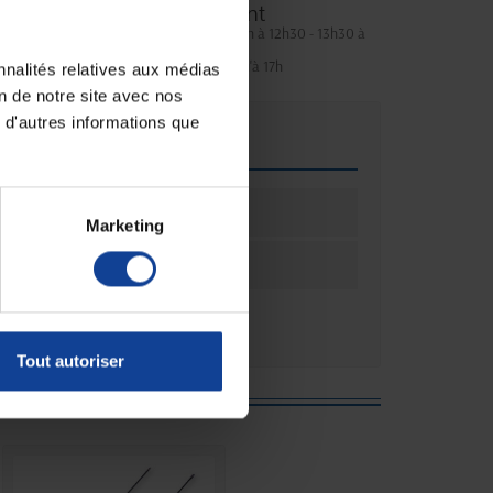
Service client
Lundi au jeudi : 9h à 12h30 - 13h30 à
18h
Le vendredi jusqu'à 17h
nnalités relatives aux médias
on de notre site avec nos
 d'autres informations que
que
ation
25
Marketing
ation
Boîte(s)
Tout autoriser
e :