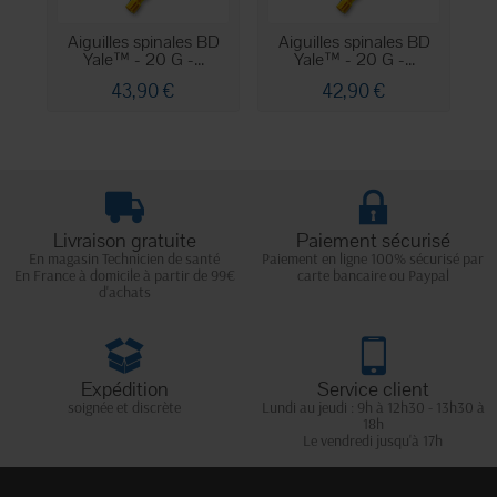
Aiguilles spinales BD
Aiguilles spinales BD
A
Yale™ - 20 G -...
Yale™ - 20 G -...
43,90 €
42,90 €
Livraison gratuite
Paiement sécurisé
En magasin Technicien de santé
Paiement en ligne 100% sécurisé par
En France à domicile à partir de 99€
carte bancaire ou Paypal
d'achats
Expédition
Service client
soignée et discrète
Lundi au jeudi : 9h à 12h30 - 13h30 à
18h
Le vendredi jusqu'à 17h