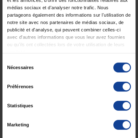
et les annonces, d'offrir des fonctionnalités relatives aux
En France à domicile à partir de 99€
carte bancaire ou Paypal
médias sociaux et d'analyser notre trafic. Nous
d'achats
partageons également des informations sur l'utilisation de
notre site avec nos partenaires de médias sociaux, de
publicité et d'analyse, qui peuvent combiner celles-ci
Expédition
Service client
avec d'autres informations que vous leur avez fournies
soignée et discrète
Lundi au jeudi : 9h à 12h30 - 13h30 à
ou qu'ils ont collectées lors de votre utilisation de leurs
18h
Le vendredi jusqu'à 17h
services.
Sélection
Nécessaires
Description
du
consentement
Les aiguilles spinales BD Yale ™ peuvent être utilisée pour
la
Préférences
rachianesthésie
ou/et
les prélèvements de liquide céphalo-
rachidien.
Statistiques
La pointe Quicke de l’aiguille est composée d’un biseau court et
tranchant.
L’embase transparente de l’aiguille permet la visualisation du reflux du
LCR.
Marketing
Fiche technique