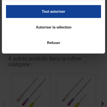
Fiche technique
Tout autoriser
Unité de
25
consommation
nombre
Autoriser la sélection
Unité de
Boîte(s)
consommation type
(emballage)
Refuser
4 autres produits dans la même
catégorie :
‹
›