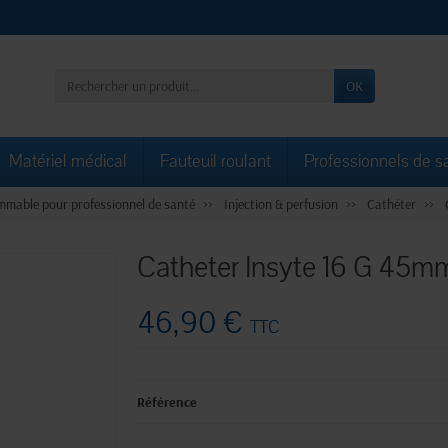
OK
Matériel médical
Fauteuil roulant
Professionnels de s
mable pour professionnel de santé
Injection & perfusion
Cathéter
Catheter Insyte 16 G 45mm 
46,90 €
TTC
Référence