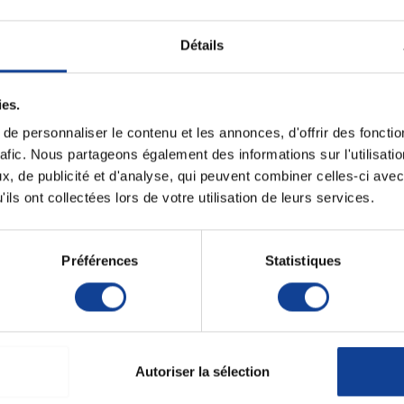
Paiement sécurisé
Expédition
Paiement en ligne 100% sécurisé par
soignée et discrète
carte bancaire ou Paypal
Détails
Fiche techni
ies.
e personnaliser le contenu et les annonces, d'offrir des fonctio
s ailettes
rafic. Nous partageons également des informations sur l'utilisati
Unité de consomm
nombre
, de publicité et d'analyse, qui peuvent combiner celles-ci avec
lisé pour le cathétérisme veineux
ils ont collectées lors de votre utilisation de leurs services.
ransfusion sanguine et les
Unité de consomm
type (emballage)
Préférences
Statistiques
 50.
Autoriser la sélection