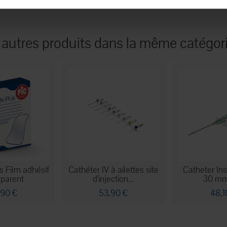
 autres produits dans la même catégori
s Film adhésif
Cathéter IV à ailettes site
Catheter In
sparent
d'injection...
30 mm
,90 €
53,90 €
48,1