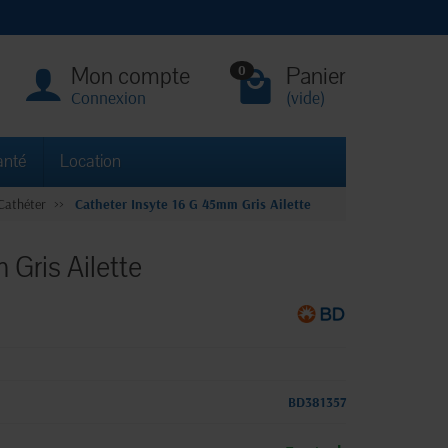
Mon compte
Panier
0
Connexion
(vide)
anté
Location
Cathéter
Catheter Insyte 16 G 45mm Gris Ailette
Gris Ailette
BD381357