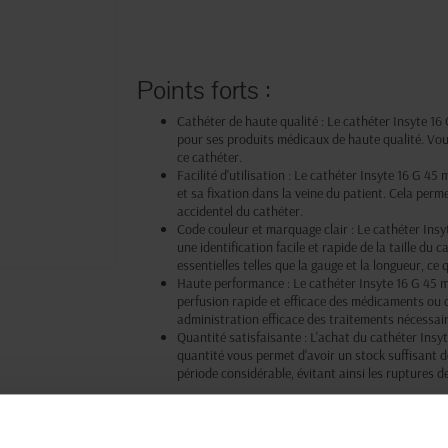
Points forts :
Cathéter de haute qualité : Le cathéter Insyte 16
pour ses produits médicaux de haute qualité. Vous 
ce cathéter.
Facilité d'utilisation : Le cathéter Insyte 16 G 45 m
et sa fixation dans la veine du patient. Cela perm
accidentel du cathéter.
Code couleur et marquage clair : Le cathéter Insyt
une identification facile et rapide de la taille du
essentielles telles que la gauge et la longueur, ce q
Haute performance : Le cathéter Insyte 16 G 45 mm
perfusion rapide et efficace des médicaments ou 
administration efficace des traitements nécessai
Quantité satisfaisante : L'achat du cathéter Insy
quantité vous permet d'avoir un stock suffisant 
période considérable, évitant ainsi les ruptures 