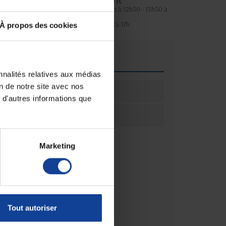
Service client
Lundi au jeudi : 9h à 12h30 - 13h30 à
18h
Le vendredi jusqu'à 17h
À propos des cookies
que
nnalités relatives aux médias
on de notre site avec nos
ation
50
 d'autres informations que
ation
Boîte(s)
Marketing
Tout autoriser