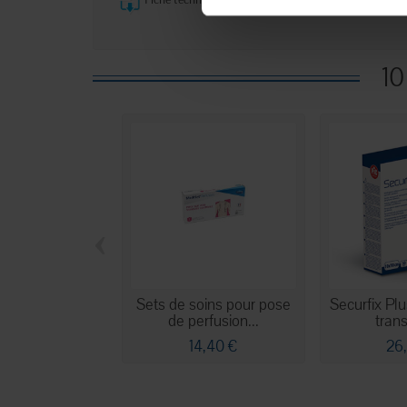
10
‹
Sets de soins pour pose
Securfix Plu
de perfusion...
tran
14,40 €
26