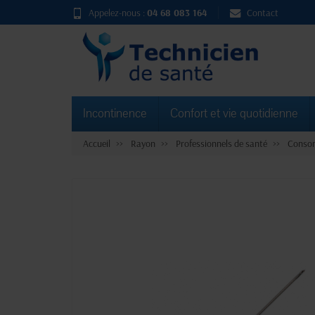
Appelez-nous :
04 68 083 164
Contact
Incontinence
Confort et vie quotidienne
Accueil
Rayon
Professionnels de santé
Consom