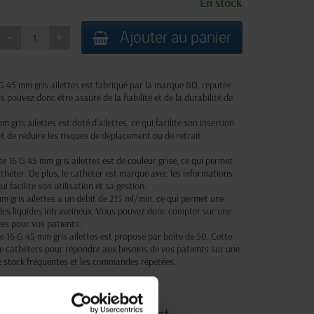
En stock
Ajouter au panier
 G 45 mm gris ailettes est fabriqué par la marque BD, réputée
pouvez donc être assuré de la fiabilité et de la durabilité de
m gris ailettes est doté d'ailettes, ce qui facilite son insertion
et de réduire les risques de déplacement ou de retrait
e 16 G 45 mm gris ailettes est de couleur grise, ce qui permet
 cathéter. De plus, le cathéter est marqué avec les informations
ui facilite son utilisation et sa gestion.
 gris ailettes a un débit de 215 ml/min, ce qui permet une
des liquides intraveineux. Vous pouvez donc compter sur une
res pour vos patients.
te 16 G 45 mm gris ailettes est proposé par boîte de 50. Cette
de cathéters pour répondre aux besoins de vos patients sur une
de stock fréquentes et les commandes répétées.