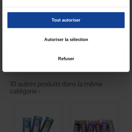
Fiche technique
Fiche technique
Tout autoriser
Unité de
1
Autoriser la sélection
consommation
nombre
Unité de
Unité(s)
consommation type
Refuser
(emballage)
10 autres produits dans la même
catégorie :