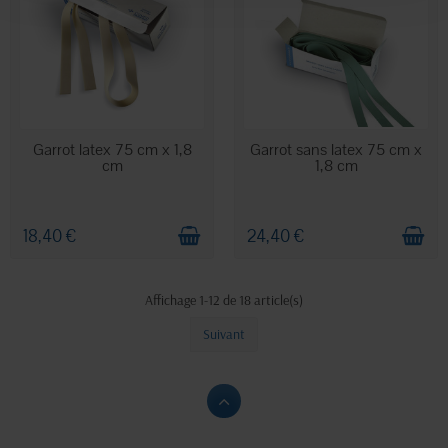
EN STOCK
EN STOCK
Garrot latex 75 cm x 1,8
Garrot sans latex 75 cm x
cm
1,8 cm
18,40 €
24,40 €
Affichage 1-12 de 18 article(s)
Suivant