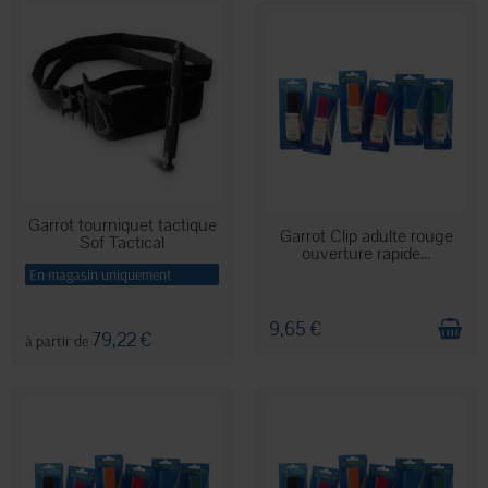
Garrot tourniquet tactique
EN STOCK
Garrot Clip adulte rouge
Sof Tactical
ouverture rapide...
En magasin uniquement
9,65 €
79,22 €
à partir de