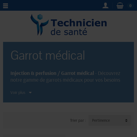
0
Garrot médical
Injection & perfusion / Garrot médical
- Découvrez
notre gamme de garrots médicaux pour vos besoins
d'injection et de perfusion. Des produits de qualité,
Voir plus
simples d'utilisation, et adaptés aux professionnels de
santé. Trouvez le modèle de garrot qui répond à vos
exigences, que ce soit pour une utilisation en milieu
hospitalier, en cabinet médical ou à domicile.
Trier par :
Pertinence