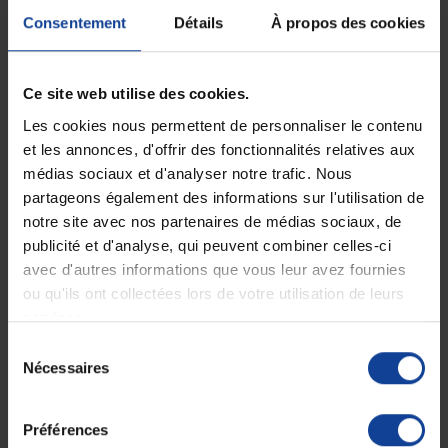
EN STOCK
EN STOCK
Garrot Clip Pourpre Adulte
Garrot Clip adulte vert
Consentement
Détails
À propos des cookies
ouverture rapide...
Ce site web utilise des cookies.
9,00 €
9,08 €
Les cookies nous permettent de personnaliser le contenu
et les annonces, d'offrir des fonctionnalités relatives aux
médias sociaux et d'analyser notre trafic. Nous
partageons également des informations sur l'utilisation de
notre site avec nos partenaires de médias sociaux, de
publicité et d'analyse, qui peuvent combiner celles-ci
avec d'autres informations que vous leur avez fournies
ou qu'ils ont collectées lors de votre utilisation de leurs
services.
Sélection
EN STOCK
EN STOCK
Garrot Clip Orange Adulte
Garrot Clip Rose Enfant
Nécessaires
du
consentement
Préférences
9,00 €
9,00 €