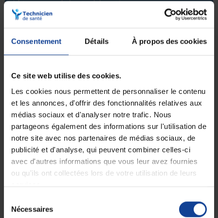
à faire progresser le domaine de la santé.
Consentement
Détails
À propos des cookies
Trier par :
Pertinence
Ce site web utilise des cookies.
Les cookies nous permettent de personnaliser le contenu
et les annonces, d'offrir des fonctionnalités relatives aux
médias sociaux et d'analyser notre trafic. Nous
partageons également des informations sur l'utilisation de
notre site avec nos partenaires de médias sociaux, de
publicité et d'analyse, qui peuvent combiner celles-ci
avec d'autres informations que vous leur avez fournies
EN STOCK
EN STOCK
Embase canne
Appui Opti Confort NOIR
ou qu'ils ont collectées lors de votre utilisation de leurs
services.
Sélection
Nécessaires
1,90 €
9,90 €
du