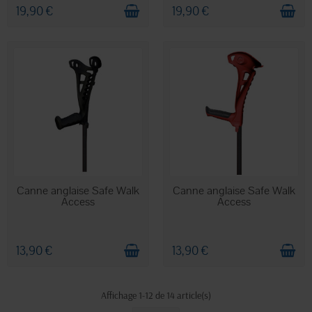
19,90 €
19,90 €
EN STOCK
EN STOCK
Canne anglaise Safe Walk
Canne anglaise Safe Walk
Access
Access
13,90 €
13,90 €
Affichage 1-12 de 14 article(s)