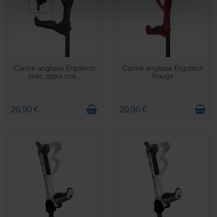
EN STOCK
EN STOCK
Canne anglaise Ergotech
Canne anglaise Ergotech
avec appui noir...
Rouge
20,90 €
20,90 €