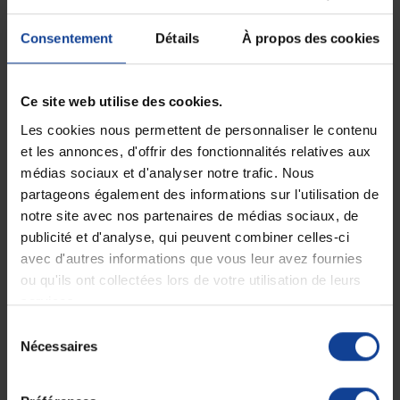
Expédition
Service client
soignée et discrète
Lundi au jeudi : 9h à 12h30 - 13h30 à
Consentement
Détails
À propos des cookies
18h
Le vendredi jusqu'à 17h
Ce site web utilise des cookies.
Description
Les cookies nous permettent de personnaliser le contenu
et les annonces, d'offrir des fonctionnalités relatives aux
Barre d'appui murale : une aide efficace
pour la baignoire ou la douche
médias sociaux et d'analyser notre trafic. Nous
partageons également des informations sur l'utilisation de
La
barre d'appui à ventouses Yellow B.
est parfaite pour sécuriser
notre site avec nos partenaires de médias sociaux, de
une salle de bain. Sa ventouse se fixe parfaitement sur la
faïence
murale sans décors
grâce à un système de verrouillage efficace et
publicité et d'analyse, qui peuvent combiner celles-ci
sécurisant.
avec d'autres informations que vous leur avez fournies
ou qu'ils ont collectées lors de votre utilisation de leurs
La mise en place est très simple : il suffit de
presser la ventouse à
l'endroit désiré
et de rabattre le levier pour finir de fixer totalement
services.
la barre d'appui. Un
témoin de fixation
vous indique la bonne tenue
Sélection
de la barre.
Nécessaires
du
La
barre d'appui à ventouse Yellow B.
a été pensée pour faciliter la
consentement
préhension grâce à des anneaux le long du tube et un revêtement très
doux.