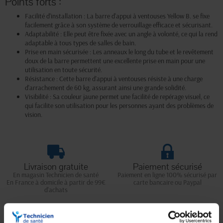
Points forts :
Facilité d'installation : La barre d'appui à ventouses Yellow B. se fixe
facilement grâce à son système de verrouillage efficace et sécurisant.
Adaptabilité : Elle peut être fixée avec un angle à volonté, ce qui la rend
adaptable à tous types de salles de bain.
Prise en main sécurisée : Les anneaux le long du tube et le revêtement
doux de la barre permettent une excellente prise en main pour une
utilisation en toute sécurité.
Résistance : Cette barre d'appui à ventouses résiste à une charge
d'arrachement de 60 kg, assurant ainsi une grande solidité.
Visibilité : Sa couleur jaune permet une facilité de repérage visuel, ce
qui facilite son utilisation pour les personnes ayant des problèmes de
vision.
Livraison gratuite
Paiement sécurisé
En magasin Technicien de santé
Paiement en ligne 100% sécurisé par
En France à domicile à partir de 99€
carte bancaire ou Paypal
d'achats