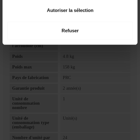
Hauteur assise
41 à 52
Autoriser la sélection
variable H. (cm)
Hauteur
73 à 84
réglable/variable min.
Refuser
et max. (cm)
Hauteur de
13 cm
l'accoudoir (cm)
Poids
4.8 kg
Poids max
158 kg
Pays de fabrication
PRC
Garantie produit
2 année(s)
Unité de
1
consommation
nombre
Unité de
Unité(s)
consommation type
(emballage)
Nombre d'unité par
24