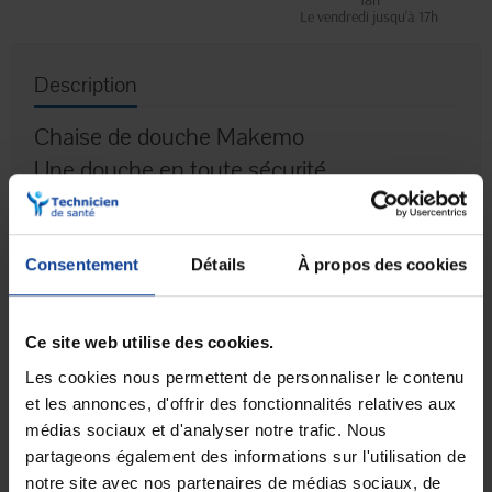
18h
Le vendredi jusqu'à 17h
Description
Chaise de douche Makemo
Une douche en toute sécurité.
Dossier et poignées amovibles. Formes et dimensions compatibles
avec un maximum de corpulences. Orifices d’évacuation de l’eau en
surface. Réglage en hauteur par vissage des pieds avec témoins de
couleur pour trouver l’équilibre de la chaise.
Consentement
Détails
À propos des cookies
Hauteur sol/siège : 41 à 52 cm
Assise : 45 x 36 cm
Dimensions hors-tout : 44 x 55 cm
Ce site web utilise des cookies.
Dossier : 43 x 32 cm
Hauteur des poignées : 13 cm
Les cookies nous permettent de personnaliser le contenu
Poids : 4,8 kg
et les annonces, d'offrir des fonctionnalités relatives aux
Poids maxi supporté : 158 kg
médias sociaux et d'analyser notre trafic. Nous
Patins antidérapants de 6 cm de diamètre
partageons également des informations sur l'utilisation de
Ce que vous achetez : une chaise.
notre site avec nos partenaires de médias sociaux, de