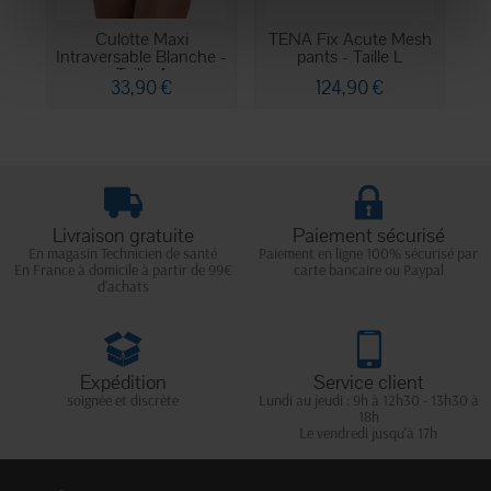
Culotte Maxi
TENA Fix Acute Mesh
Intraversable Blanche -
pants - Taille L
F
Taille 4
33,90 €
124,90 €
Livraison gratuite
Paiement sécurisé
En magasin Technicien de santé
Paiement en ligne 100% sécurisé par
En France à domicile à partir de 99€
carte bancaire ou Paypal
d'achats
Expédition
Service client
soignée et discrète
Lundi au jeudi : 9h à 12h30 - 13h30 à
18h
Le vendredi jusqu'à 17h