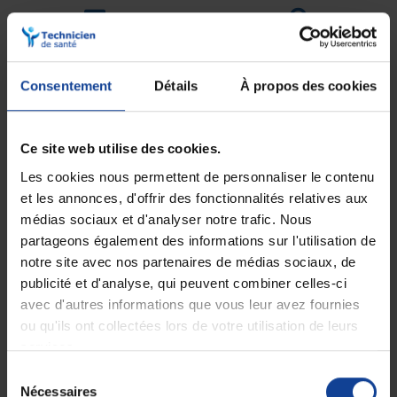
Livraison gratuite
Paiement sécurisé
En magasin Technicien de santé
Paiement en ligne 100% sécurisé par
En France à domicile à partir de 99€
carte bancaire ou Paypal
Consentement
Détails
À propos des cookies
d'achats
Ce site web utilise des cookies.
Expédition
Service client
Les cookies nous permettent de personnaliser le contenu
soignée et discrète
Lundi au jeudi : 9h à 12h30 - 13h30 à
18h
et les annonces, d'offrir des fonctionnalités relatives aux
Le vendredi jusqu'à 17h
médias sociaux et d'analyser notre trafic. Nous
partageons également des informations sur l'utilisation de
Description
notre site avec nos partenaires de médias sociaux, de
publicité et d'analyse, qui peuvent combiner celles-ci
Slip intraversable femme taille 8
avec d'autres informations que vous leur avez fournies
ou qu'ils ont collectées lors de votre utilisation de leurs
Procure une protection contre les fuites urinaires, les règ
Conçu dans un tissu innovant, il est respirant, anti-odeur,
services.
Fibre Tencel issue du bois, avec traitement écologique homo
Tissu certifié Oeko Tex, exempt de produits toxiques pour l
Sélection
Nécessaires
du