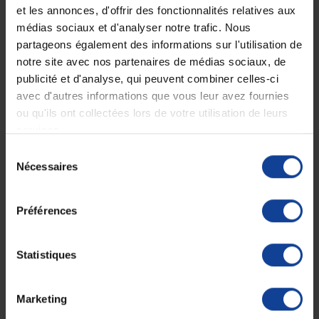
et les annonces, d'offrir des fonctionnalités relatives aux
Expédition
Service client
médias sociaux et d'analyser notre trafic. Nous
soignée et discrète
Lundi au jeudi : 9h à 12h30 - 13h30 à
partageons également des informations sur l'utilisation de
18h
Le vendredi jusqu'à 17h
notre site avec nos partenaires de médias sociaux, de
publicité et d'analyse, qui peuvent combiner celles-ci
avec d'autres informations que vous leur avez fournies
Description
ou qu'ils ont collectées lors de votre utilisation de leurs
services.
3M™ Steri-Strip™
Sélection
Support microporeux renforcé avec des fils de polyester.
Nécessaires
du
Suture en fibres de rayonne non tissées renforcées par fibres de
consentement
polyester.
Préférences
Adhésif en copolymère d’acrylate.
Pochette de 5. Boite de 50.
Statistiques
3 x 75 mm.
Marketing