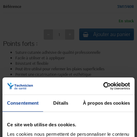
Référence
3M1540R
En stock
Ajouter au panier
Points forts :
Suture cutanée adhésive de qualité professionnelle
Facile à utiliser et à appliquer
Résistant et flexible
Peut être utilisé pour refermer les plaies superficielles
Permet une cicatrisation rapide et esthétique
Consentement
Détails
À propos des cookies
Livraison gratuite
Paiement sécurisé
En magasin Technicien de santé
Paiement en ligne 100% sécurisé par
En France à domicile à partir de 99€
carte bancaire ou Paypal
d'achats
Ce site web utilise des cookies.
Les cookies nous permettent de personnaliser le contenu