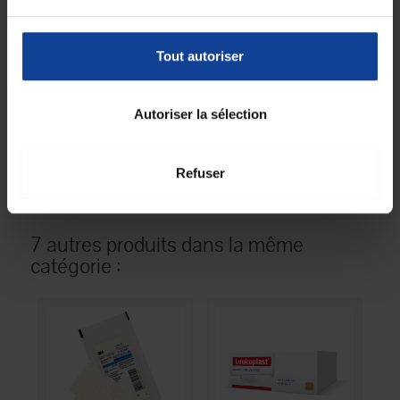
Fiche technique
Fiche technique
Tout autoriser
Unité de
50
consommation
Autoriser la sélection
nombre
Unité de
Boîte(s)
consommation type
Refuser
(emballage)
7 autres produits dans la même
catégorie :