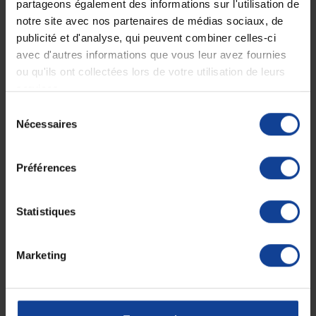
partageons également des informations sur l'utilisation de
notre site avec nos partenaires de médias sociaux, de
publicité et d'analyse, qui peuvent combiner celles-ci
Description
avec d'autres informations que vous leur avez fournies
ou qu'ils ont collectées lors de votre utilisation de leurs
3M™ Steri-Strip™.
services.
Suture en fibres de rayonne non tissées renforcées par fibres de
Sélection
polyester.
Nécessaires
du
Adhésif en copolymère d’acrylate.
consentement
Support microporeux renforcé avec des fils de polyester.
Préférences
Dim. : 100 x 12 mm.
Pochette de 6 bandelettes. Boîte de 50 pochettes.
Statistiques
Fiche technique
Marketing
Fiche technique
Unité de
50