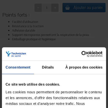
Ajouter au panier
Points forts :
Facilité d'utilisation
Résistance à la traction
Adhésion durable
Support microporeux permettant la respiration de la peau
Emballage pratique et hygiénique
Livraison gratuite
Paiement sécurisé
Consentement
Détails
À propos des cookies
En magasin Technicien de santé
Paiement en ligne 100% sécurisé par
En France à domicile à partir de 99€
carte bancaire ou Paypal
d'achats
Ce site web utilise des cookies.
Les cookies nous permettent de personnaliser le contenu
Expédition
Service client
et les annonces, d'offrir des fonctionnalités relatives aux
soignée et discrète
Lundi au jeudi : 9h à 12h30 - 13h30 à
médias sociaux et d'analyser notre trafic. Nous
18h
Le vendredi jusqu'à 17h