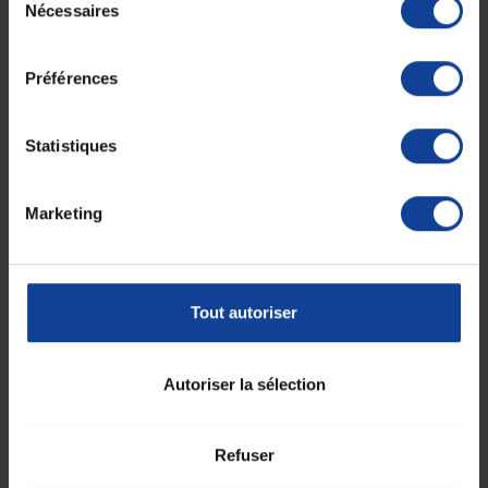
Nécessaires
du
EN STOCK
EN STOCK
Suture cutanée adhésive
Suture cutanée adhésive
consentement
Steri-Strip 38 x 6 mm
Steri-Strip 100 x...
Préférences
49,90 €
63,90 €
Statistiques
Marketing
Tout autoriser
Autoriser la sélection
EN STOCK
EN STOCK
Leukoplast Wo C Strip 12
Leukoplast Wo C Strip 3
mm x 100 mm
mm x 75 mm
Refuser