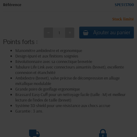
Référence
SPE513700
Stock limité
Ajouter au panier
Points forts :
Manomètre ambidextre et ergonomique
Design épuré et aux finitions soignées
Révolutionnaire avec sa connectique brevetée
Tubulure Life Link avec connecteurs aimantés (brevet), excellente
connexion et étanchéité
Ambidextre (brevet), valve précise de décompression en alliage
métallique modulable
Grande poire de gonflage ergonomique
Brassard Easy Cuff pour un nettoyage facile (taille : M) et meilleur
lecture de l'index de taille (brevet)
Système 3D shield pour une résistance aux chocs accrue
Garantie : 3 ans.