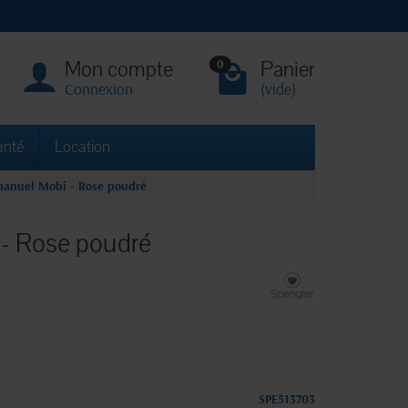
Mon compte
Panier
0
Connexion
(vide)
anté
Location
manuel Mobi - Rose poudré
- Rose poudré
SPE513703