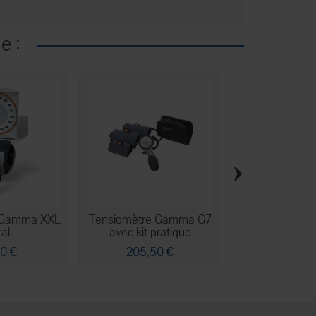
e :
›
 Gamma XXL
Tensiomètre Gamma G7
Tensiomètre 
al
avec kit pratique
de bur
50 €
205,50 €
203,90