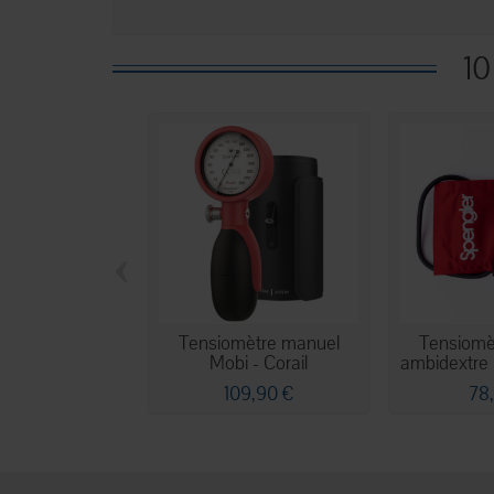
10
‹
Tensiomètre manuel
Tensiomè
Mobi - Corail
ambidextre L
109,90 €
78