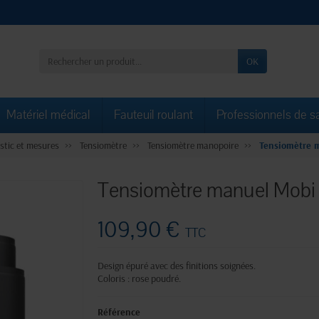
OK
Matériel médical
Fauteuil roulant
Professionnels de s
stic et mesures
Tensiomètre
Tensiomètre manopoire
Tensiomètre 
Tensiomètre manuel Mobi 
109,90 €
TTC
Design épuré avec des finitions soignées.
Coloris : rose poudré.
Référence