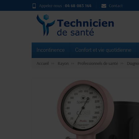
Appelez-nous :
04 68 083 164
Contact
Incontinence
Confort et vie quotidienne
Accueil
Rayon
Professionnels de santé
Diagno