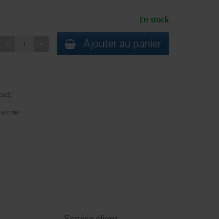
En stock
Ajouter au panier
evet)
 accrue
Service client