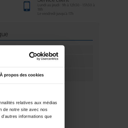
Lundi au jeudi : 9h à 12h30 - 13h30 à
18h
Le vendredi jusqu'à 17h
que
Rose poudré
ation
1
ation
Unité(s)
À propos des cookies
nnalités relatives aux médias
on de notre site avec nos
 d'autres informations que