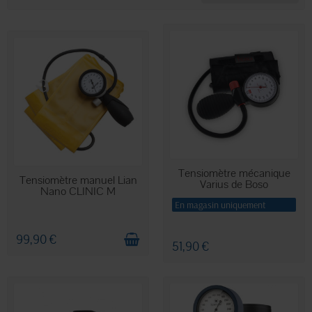
Tensiomètre mécanique
EN STOCK
Tensiomètre manuel Lian
Varius de Boso
Nano CLINIC M
En magasin uniquement
99,90 €
51,90 €