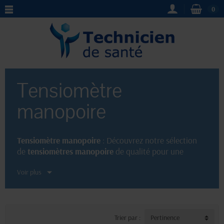
0
Tensiomètre
manopoire
Tensiomètre manopoire
: Découvrez notre sélection
de
tensiomètres manopoire
de qualité pour une
mesure précise de votre tension artérielle. Dotés d'un
Voir plus
brassard ajustable et d'un cadran facile à lire, nos
tensiomètres
sont pratiques et fiables. Prenez soin de
votre santé avec nos
tensiomètres manopoire
faciles à
utiliser à domicile ou en déplacement.
Trier par :
Pertinence