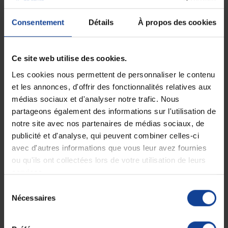
Consentement
Détails
À propos des cookies
EN STOCK
EN STOCK
Tensiomètre manuel Mobi
Tensiomètre manuel Mobi
- Noir
- Rose poudré
Ce site web utilise des cookies.
109,90 €
109,90 €
Les cookies nous permettent de personnaliser le contenu
et les annonces, d'offrir des fonctionnalités relatives aux
médias sociaux et d'analyser notre trafic. Nous
partageons également des informations sur l'utilisation de
notre site avec nos partenaires de médias sociaux, de
publicité et d'analyse, qui peuvent combiner celles-ci
avec d'autres informations que vous leur avez fournies
ou qu'ils ont collectées lors de votre utilisation de leurs
services.
Sélection
Nécessaires
du
EN STOCK
RUPTURE DE STOCK
Tensiomètre manuel Mobi
Trousse GAMMA G5 + 3
- Corail
brassards
consentement