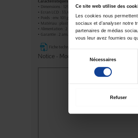
Caractéristiques techniques :
Ce site web utilise des cook
•
Dimensions : 129 × 114 × 50 mm.
•
Ecran LCD : 33,4 × 48,4 mm.
Les cookies nous permettent d
•
Poids : env. 101 g.
•
Matériau : plastique.
sociaux et d'analyser notre t
•
Alimentation : 2 piles AAA 1,5 V.
partenaires de médias sociaux
•
Garantie : 2 ans.
vous leur avez fournies ou qu'
Fiche technique
Sélection
Notice - Mode d'emploi de Thermomètre
Nécessaires
du
consentement
Refuser