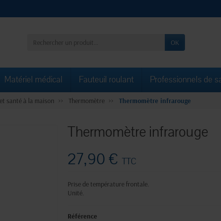
OK
Matériel médical
Fauteuil roulant
Professionnels de s
et santé à la maison
Thermomètre
Thermomètre infrarouge
Thermomètre infrarouge
27,90 €
TTC
Prise de température frontale.
Unité.
Référence