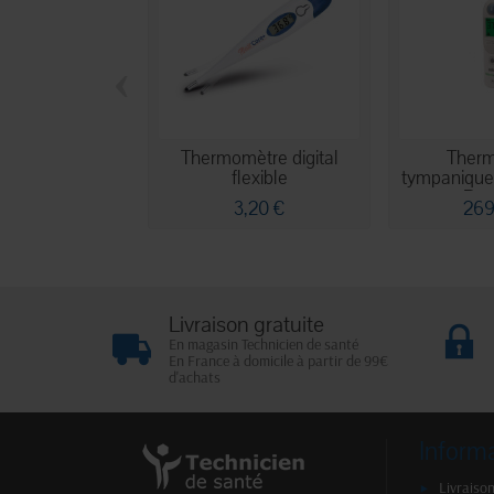
‹
Thermomètre digital
Ther
flexible
tympaniqu
Pro
3,20 €
269
Livraison gratuite
En magasin Technicien de santé
En France à domicile à partir de 99€
d'achats
Inform
Livraison