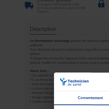
En magasin Technicien de santé
En France à domicile à partir de 99€
d'achats
Description
Le thermomètre infrarouge
garantit des mesures rapides 
ambiante.
Il est idéal pour mesurer la température corporelle au nivea
enfants.
À chaque mise en marche, l’appareil réalise automatiquem
optimal. Veuillez lire attentivement la notice avant la premiè
Points forts :
•
Cet appareil est destiné à mesurer la température corpore
°F), au niveau du front ; il permet également de mesurer la 
•
Doté d’un indicateur visuel sur l’écran LCD en cas de fièvr
•
Lecture claire et immédiate des résultats.
•
Mémoire intégrée pouvant enregistrer jusqu’à 20 mesures 
•
Design ergonomique permettant une utilisation simple, m
Consentement
•
S’utilise dans un environnement domestique et/ou médica