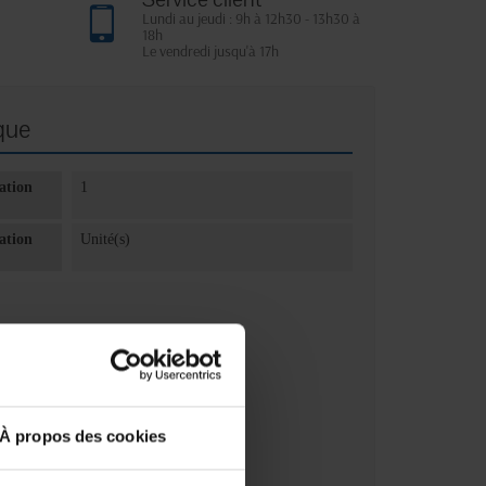
Lundi au jeudi : 9h à 12h30 - 13h30 à
18h
Le vendredi jusqu'à 17h
que
ation
1
ation
Unité(s)
À propos des cookies