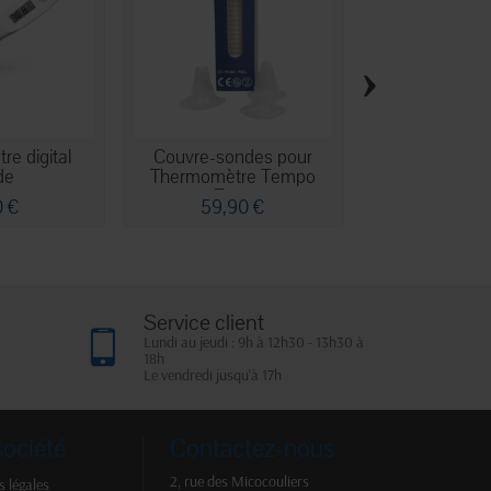
›
e digital
Couvre-sondes pour
Thermomètre 
ide
Thermomètre Tempo
Pro
Ear...
0 €
59,90 €
101,90
Service client
Lundi au jeudi : 9h à 12h30 - 13h30 à
18h
Le vendredi jusqu'à 17h
société
Contactez-nous
2, rue des Micocouliers
 légales