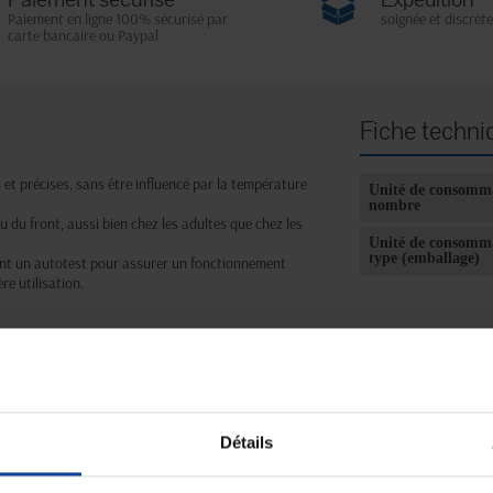
Paiement en ligne 100% sécurisé par
soignée et discrète
carte bancaire ou Paypal
Fiche techni
et précises, sans être influencé par la température
Unité de consomm
nombre
u du front, aussi bien chez les adultes que chez les
Unité de consomm
type (emballage)
ent un autotest pour assurer un fonctionnement
re utilisation.
lle humaine sur une plage de 32 à 43 °C (89,6 à 109,4
température des liquides ou des objets.
e.
pour suivre l’évolution de la température.
ême sur un enfant endormi.
Détails
l.