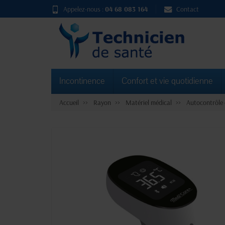
Appelez-nous :
04 68 083 164
Contact
Incontinence
Confort et vie quotidienne
Accueil
Rayon
Matériel médical
Autocontrôle 