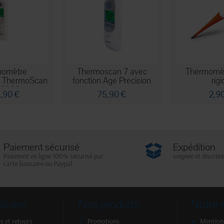
momètre
Thermoscan 7 avec
Thermomètr
e ThermoScan
fonction Age Precision
rig
 6000
,90 €
75,90 €
2,9
Paiement sécurisé
Expédition
Paiement en ligne 100% sécurisé par
soignée et discrète
carte bancaire ou Paypal
ations
Nos produits
Notre 
s et retours
Promotions
Mentions