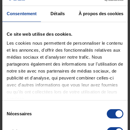
plus de temps, parcourez notre gamme dès
maintenant.
Consentement
Détails
À propos des cookies
Ce site web utilise des cookies.
Les cookies nous permettent de personnaliser le contenu
et les annonces, d'offrir des fonctionnalités relatives aux
médias sociaux et d'analyser notre trafic. Nous
partageons également des informations sur l'utilisation de
RUPTURE DE STOCK
EN STOCK
notre site avec nos partenaires de médias sociaux, de
Sit'Roll - Chaise garde-
Chaise percée à roulettes
robe à roulettes
Cascata
publicité et d'analyse, qui peuvent combiner celles-ci
avec d'autres informations que vous leur avez fournies
ou qu'ils ont collectées lors de votre utilisation de leurs
159,62 €
149,62 €
services.
Sélection
Nécessaires
du
Affichage 1-2 de 2 article(s)
consentement