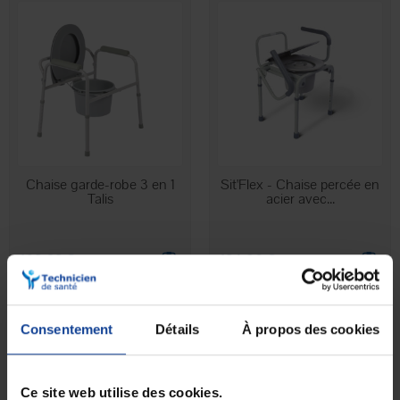
EN STOCK
EN STOCK
Chaise garde-robe 3 en 1
Sit'Flex - Chaise percée en
Talis
acier avec...
102,62 €
124,90 €
Consentement
Détails
À propos des cookies
Ce site web utilise des cookies.