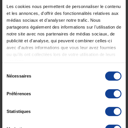
Les cookies nous permettent de personnaliser le contenu
et les annonces, d'offrir des fonctionnalités relatives aux
médias sociaux et d'analyser notre trafic. Nous
partageons également des informations sur l'utilisation de
EN STOCK
EN STOCK
Chaise garde-robe fixe
Chaise percée pliante
Sitis
Omega
notre site avec nos partenaires de médias sociaux, de
publicité et d'analyse, qui peuvent combiner celles-ci
avec d'autres informations que vous leur avez fournies
102,62 €
142,62 €
ou qu'ils ont collectées lors de votre utilisation de leurs
services.
Sélection
Nécessaires
du
consentement
Préférences
Statistiques
RUPTURE DE STOCK
EN STOCK
Chaise percée large assise
Fauteuil garde robe new