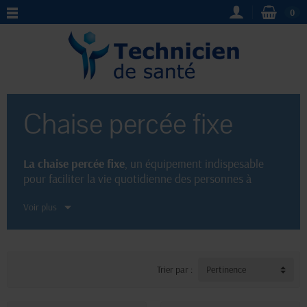
0
Chaise percée fixe
La chaise percée fixe
, un équipement indispesable
pour faciliter la vie quotidienne des personnes à
mobilité réduite ou en convalescence. D'une
Voir plus
conception ergonomique, cette
chaise percée
assure
confort et sécurité grâce à sa structure solide et ses
accoudoirs. Disponible dans notre boutique de
matériel médical, elle répond à toutes les normes de
qualité pour une utilisation fiable et durable.
Trier par :
Pertinence